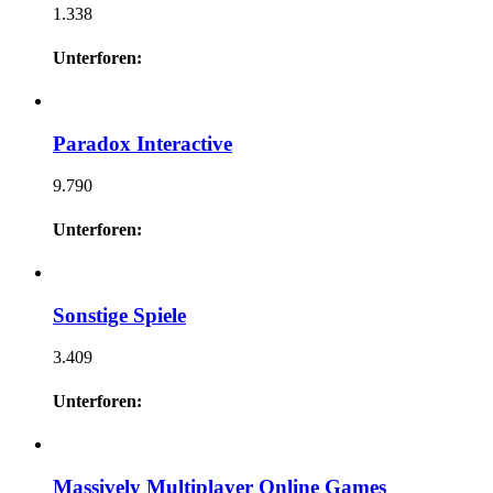
1.338
Unterforen:
Paradox Interactive
9.790
Unterforen:
Sonstige Spiele
3.409
Unterforen:
Massively Multiplayer Online Games