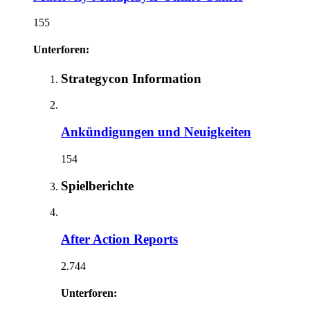
155
Unterforen:
Strategycon Information
Ankündigungen und Neuigkeiten
154
Spielberichte
After Action Reports
2.744
Unterforen: