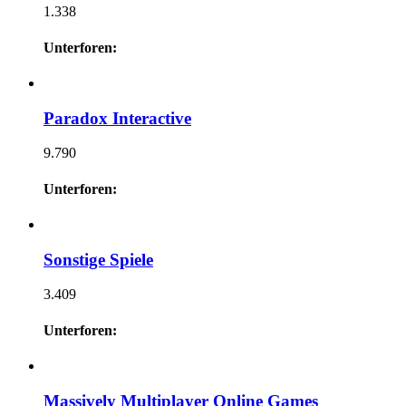
1.338
Unterforen:
Paradox Interactive
9.790
Unterforen:
Sonstige Spiele
3.409
Unterforen:
Massively Multiplayer Online Games