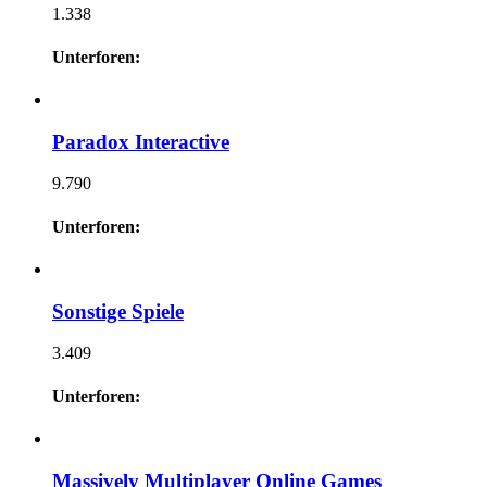
1.338
Unterforen:
Paradox Interactive
9.790
Unterforen:
Sonstige Spiele
3.409
Unterforen:
Massively Multiplayer Online Games