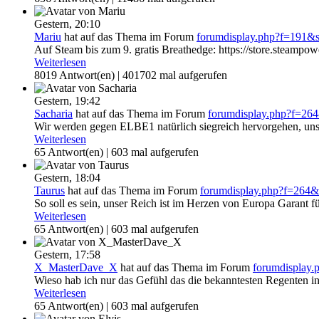
Gestern,
20:10
Mariu
hat auf das Thema
im Forum
forumdisplay.php?f=191
Auf Steam bis zum 9. gratis Breathedge: https://store.steamp
Weiterlesen
8019 Antwort(en) | 401702 mal aufgerufen
Gestern,
19:42
Sacharia
hat auf das Thema
im Forum
forumdisplay.php?f=2
Wir werden gegen ELBE1 natürlich siegreich hervorgehen, unse
Weiterlesen
65 Antwort(en) | 603 mal aufgerufen
Gestern,
18:04
Taurus
hat auf das Thema
im Forum
forumdisplay.php?f=264
So soll es sein, unser Reich ist im Herzen von Europa Garant f
Weiterlesen
65 Antwort(en) | 603 mal aufgerufen
Gestern,
17:58
X_MasterDave_X
hat auf das Thema
im Forum
forumdisplay
Wieso hab ich nur das Gefühl das die bekanntesten Regenten in di
Weiterlesen
65 Antwort(en) | 603 mal aufgerufen