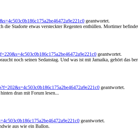
64&s=4c503c0b186c175a2be46472a9e221c0
geantwortet.
 die Stadorte etwas versteckter Regenten enthüllen. Mortimer befindet 
p?f=220&s=4c503c0b186c175a2be46472a9e221c0
geantwortet.
braucht noch seinen Sedanstag. Und was ist mit Jamaika, gehört das be
hp?f=202&s=4c503c0b186c175a2be46472a9e221c0
geantwortet.
inten dran mit Forum lesen...
&s=4c503c0b186c175a2be46472a9e221c0
geantwortet.
ndwie aus wie ein Ballon.