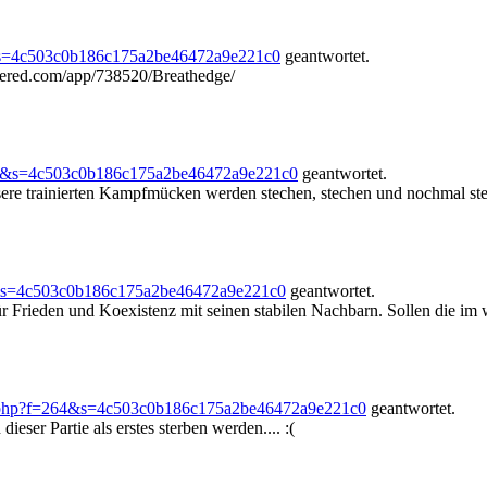
&s=4c503c0b186c175a2be46472a9e221c0
geantwortet.
owered.com/app/738520/Breathedge/
64&s=4c503c0b186c175a2be46472a9e221c0
geantwortet.
re trainierten Kampfmücken werden stechen, stechen und nochmal stech
&s=4c503c0b186c175a2be46472a9e221c0
geantwortet.
ür Frieden und Koexistenz mit seinen stabilen Nachbarn. Sollen die im 
.php?f=264&s=4c503c0b186c175a2be46472a9e221c0
geantwortet.
eser Partie als erstes sterben werden.... :(