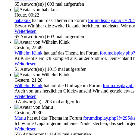
65 Antwort(en) | 603 mal aufgerufen
Heute,
00:22
habakuk
hat auf das Thema
im Forum
forumdisplay.php?f=2
Bevor Wir über die zweite Dekade berichten, möchsten Wir noch
Weiterlesen
65 Antwort(en) | 603 mal aufgerufen
Gestern,
22:49
Wilhelm Klink
hat auf das Thema
im Forum
forumdisplay.ph
KuK sieht ziemlich komplett aus, außer Südtirol. Deutschland 
Weiterlesen
51 Antwort(en) | 1015 mal aufgerufen
Gestern,
21:28
Wilhelm Klink
hat auf die Umfrage
im Forum
forumdisplay.p
Auch von uns herzlichen Glückwunsch! Wir sind gerade etwas h
Weiterlesen
9 Antwort(en) | 203 mal aufgerufen
Gestern,
20:30
Mariu
hat auf das Thema
im Forum
forumdisplay.php?f=295
Ich würde Ungarn gerne mit einer Nadel stechen, das sieht irge
Weiterlesen
656 Antwort(en) | 11486 mal aufgerufen