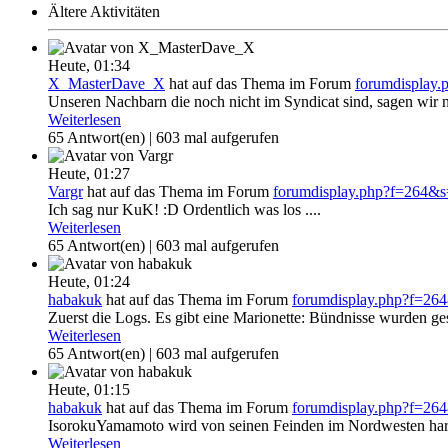
Ältere Aktivitäten
Heute,
01:34
X_MasterDave_X
hat auf das Thema
im Forum
forumdisplay
Unseren Nachbarn die noch nicht im Syndicat sind, sagen wir 
Weiterlesen
65 Antwort(en) | 603 mal aufgerufen
Heute,
01:27
Vargr
hat auf das Thema
im Forum
forumdisplay.php?f=264&
Ich sag nur KuK! :D Ordentlich was los ....
Weiterlesen
65 Antwort(en) | 603 mal aufgerufen
Heute,
01:24
habakuk
hat auf das Thema
im Forum
forumdisplay.php?f=2
Zuerst die Logs. Es gibt eine Marionette: Bündnisse wurden ges
Weiterlesen
65 Antwort(en) | 603 mal aufgerufen
Heute,
01:15
habakuk
hat auf das Thema
im Forum
forumdisplay.php?f=2
IsorokuYamamoto wird von seinen Feinden im Nordwesten hart 
Weiterlesen