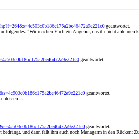
.php?f=264&s=4c503c0b186c175a2be46472a9e221c0
geantwortet.
nur folgendes: "Wir machen Euch ein Angebot, das ihr nicht ablehnen k
s=4c503c0b186c175a2be46472a9e221c0
geantwortet.
64&s=4c503c0b186c175a2be46472a9e221c0
geantwortet.
chlossen ...
64&s=4c503c0b186c175a2be46472a9e221c0
geantwortet.
bedrängt, und dann fällt ihm auch noch Managarm in den Rücken: Zud