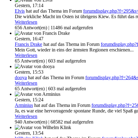
Gestern,
17:14
Elvis
hat auf das Thema
im Forum
forumdisplay.php?f=295&
Die wirkliche Macht im Osten ist übrigens Kiew. Es führt das r
Weiterlesen
656 Antwort(en) | 11486 mal aufgerufen
Gestern,
16:47
Francis Drake
hat auf das Thema
im Forum
forumdisplay.php
Mein Gott, wieder in eins der ärmsten Regionen erschienen...
Weiterlesen
65 Antwort(en) | 603 mal aufgerufen
Gestern,
15:53
dooya
hat auf das Thema
im Forum
forumdisplay.php?f=264
Weiterlesen
65 Antwort(en) | 603 mal aufgerufen
Gestern,
15:24
Arminius
hat auf das Thema
im Forum
forumdisplay.php?f=2
Ja, es war eine hervorragende spontane Runde, die viel Spaß ge
Weiterlesen
940 Antwort(en) | 68582 mal aufgerufen
Gestern,
13:54