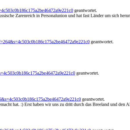
s=4c503c0b186c175a2be46472a9e221c0
geantwortet.
ussische Zarenreich in Personalunion und hat fast Länder um sich herum 
?f=264&s=4c503c0b186c175a2be46472a9e221c0
geantwortet.
&s=4c503c0b186c175a2be46472a9e221c0
geantwortet.
56&s=4c503c0b186c175a2be46472a9e221c0
geantwortet.
macht hat. :) Erst haben wir uns zu dritt durch das Breeland und den Al