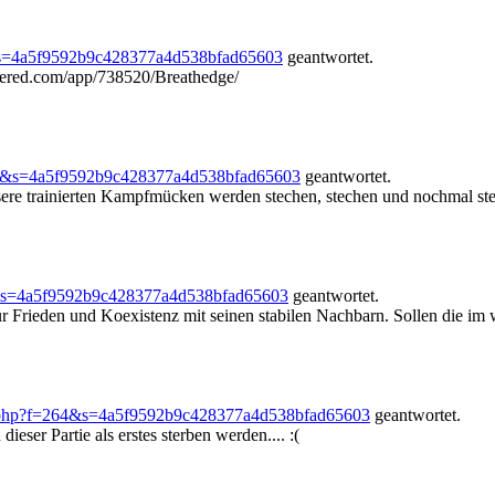
&s=4a5f9592b9c428377a4d538bfad65603
geantwortet.
owered.com/app/738520/Breathedge/
64&s=4a5f9592b9c428377a4d538bfad65603
geantwortet.
re trainierten Kampfmücken werden stechen, stechen und nochmal stech
&s=4a5f9592b9c428377a4d538bfad65603
geantwortet.
ür Frieden und Koexistenz mit seinen stabilen Nachbarn. Sollen die im 
.php?f=264&s=4a5f9592b9c428377a4d538bfad65603
geantwortet.
eser Partie als erstes sterben werden.... :(