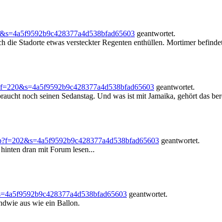
64&s=4a5f9592b9c428377a4d538bfad65603
geantwortet.
 die Stadorte etwas versteckter Regenten enthüllen. Mortimer befindet 
p?f=220&s=4a5f9592b9c428377a4d538bfad65603
geantwortet.
braucht noch seinen Sedanstag. Und was ist mit Jamaika, gehört das be
hp?f=202&s=4a5f9592b9c428377a4d538bfad65603
geantwortet.
inten dran mit Forum lesen...
&s=4a5f9592b9c428377a4d538bfad65603
geantwortet.
ndwie aus wie ein Ballon.