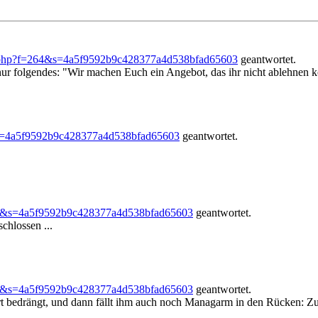
.php?f=264&s=4a5f9592b9c428377a4d538bfad65603
geantwortet.
nur folgendes: "Wir machen Euch ein Angebot, das ihr nicht ablehnen k
s=4a5f9592b9c428377a4d538bfad65603
geantwortet.
64&s=4a5f9592b9c428377a4d538bfad65603
geantwortet.
chlossen ...
64&s=4a5f9592b9c428377a4d538bfad65603
geantwortet.
bedrängt, und dann fällt ihm auch noch Managarm in den Rücken: Zud