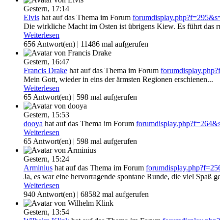
Gestern,
17:14
Elvis
hat auf das Thema
im Forum
forumdisplay.php?f=295&
Die wirkliche Macht im Osten ist übrigens Kiew. Es führt das r
Weiterlesen
656 Antwort(en) | 11486 mal aufgerufen
Gestern,
16:47
Francis Drake
hat auf das Thema
im Forum
forumdisplay.php
Mein Gott, wieder in eins der ärmsten Regionen erschienen...
Weiterlesen
65 Antwort(en) | 598 mal aufgerufen
Gestern,
15:53
dooya
hat auf das Thema
im Forum
forumdisplay.php?f=264
Weiterlesen
65 Antwort(en) | 598 mal aufgerufen
Gestern,
15:24
Arminius
hat auf das Thema
im Forum
forumdisplay.php?f=2
Ja, es war eine hervorragende spontane Runde, die viel Spaß ge
Weiterlesen
940 Antwort(en) | 68582 mal aufgerufen
Gestern,
13:54