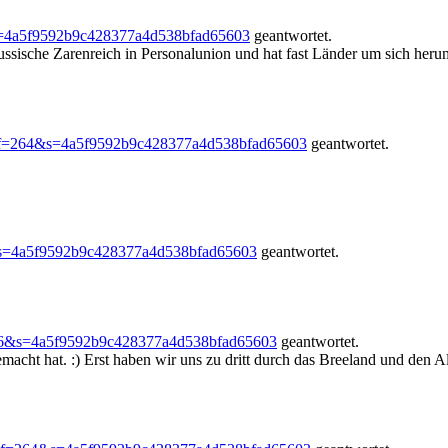
s=4a5f9592b9c428377a4d538bfad65603
geantwortet.
ussische Zarenreich in Personalunion und hat fast Länder um sich herum 
?f=264&s=4a5f9592b9c428377a4d538bfad65603
geantwortet.
&s=4a5f9592b9c428377a4d538bfad65603
geantwortet.
56&s=4a5f9592b9c428377a4d538bfad65603
geantwortet.
macht hat. :) Erst haben wir uns zu dritt durch das Breeland und den Al