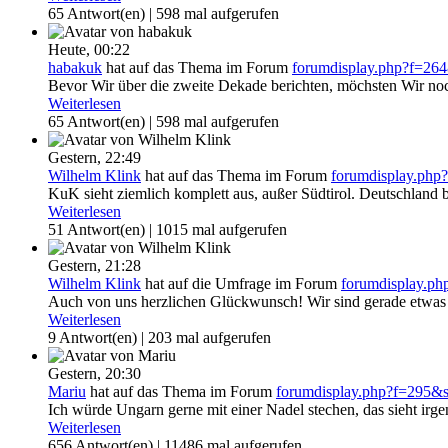
65 Antwort(en) | 598 mal aufgerufen
Heute,
00:22
habakuk
hat auf das Thema
im Forum
forumdisplay.php?f=2
Bevor Wir über die zweite Dekade berichten, möchsten Wir noch
Weiterlesen
65 Antwort(en) | 598 mal aufgerufen
Gestern,
22:49
Wilhelm Klink
hat auf das Thema
im Forum
forumdisplay.ph
KuK sieht ziemlich komplett aus, außer Südtirol. Deutschland 
Weiterlesen
51 Antwort(en) | 1015 mal aufgerufen
Gestern,
21:28
Wilhelm Klink
hat auf die Umfrage
im Forum
forumdisplay.p
Auch von uns herzlichen Glückwunsch! Wir sind gerade etwas h
Weiterlesen
9 Antwort(en) | 203 mal aufgerufen
Gestern,
20:30
Mariu
hat auf das Thema
im Forum
forumdisplay.php?f=295
Ich würde Ungarn gerne mit einer Nadel stechen, das sieht irge
Weiterlesen
656 Antwort(en) | 11486 mal aufgerufen