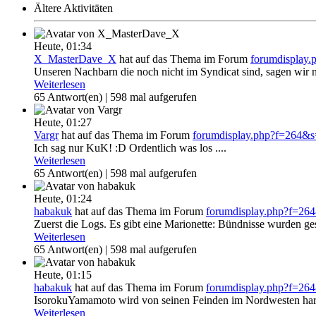
Ältere Aktivitäten
Heute,
01:34
X_MasterDave_X
hat auf das Thema
im Forum
forumdisplay
Unseren Nachbarn die noch nicht im Syndicat sind, sagen wir 
Weiterlesen
65 Antwort(en) | 598 mal aufgerufen
Heute,
01:27
Vargr
hat auf das Thema
im Forum
forumdisplay.php?f=264&
Ich sag nur KuK! :D Ordentlich was los ....
Weiterlesen
65 Antwort(en) | 598 mal aufgerufen
Heute,
01:24
habakuk
hat auf das Thema
im Forum
forumdisplay.php?f=2
Zuerst die Logs. Es gibt eine Marionette: Bündnisse wurden ges
Weiterlesen
65 Antwort(en) | 598 mal aufgerufen
Heute,
01:15
habakuk
hat auf das Thema
im Forum
forumdisplay.php?f=2
IsorokuYamamoto wird von seinen Feinden im Nordwesten hart 
Weiterlesen