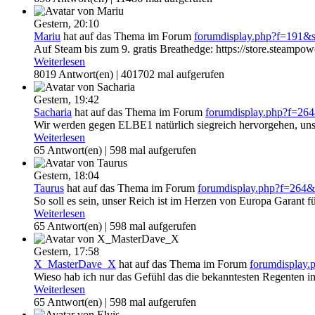
Gestern,
20:10
Mariu
hat auf das Thema
im Forum
forumdisplay.php?f=191
Auf Steam bis zum 9. gratis Breathedge: https://store.steamp
Weiterlesen
8019 Antwort(en) | 401702 mal aufgerufen
Gestern,
19:42
Sacharia
hat auf das Thema
im Forum
forumdisplay.php?f=2
Wir werden gegen ELBE1 natürlich siegreich hervorgehen, unse
Weiterlesen
65 Antwort(en) | 598 mal aufgerufen
Gestern,
18:04
Taurus
hat auf das Thema
im Forum
forumdisplay.php?f=264
So soll es sein, unser Reich ist im Herzen von Europa Garant f
Weiterlesen
65 Antwort(en) | 598 mal aufgerufen
Gestern,
17:58
X_MasterDave_X
hat auf das Thema
im Forum
forumdisplay
Wieso hab ich nur das Gefühl das die bekanntesten Regenten in di
Weiterlesen
65 Antwort(en) | 598 mal aufgerufen