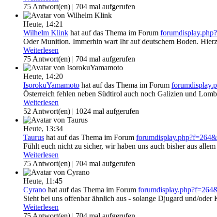
75 Antwort(en) | 704 mal aufgerufen
Heute,
14:21
Wilhelm Klink
hat auf das Thema
im Forum
forumdisplay.ph
Oder Munition. Immerhin wart Ihr auf deutschem Boden. Hierzu
Weiterlesen
75 Antwort(en) | 704 mal aufgerufen
Heute,
14:20
IsorokuYamamoto
hat auf das Thema
im Forum
forumdisplay
Österreich fehlen neben Südtirol auch noch Galizien und Lomb
Weiterlesen
52 Antwort(en) | 1024 mal aufgerufen
Heute,
13:34
Taurus
hat auf das Thema
im Forum
forumdisplay.php?f=264
Fühlt euch nicht zu sicher, wir haben uns auch bisher aus allem 
Weiterlesen
75 Antwort(en) | 704 mal aufgerufen
Heute,
11:45
Cyrano
hat auf das Thema
im Forum
forumdisplay.php?f=26
Sieht bei uns offenbar ähnlich aus - solange Djugard und/oder
Weiterlesen
75 Antwort(en) | 704 mal aufgerufen