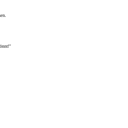
sen.
önnt!"