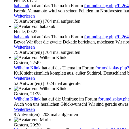
Heute,
01:15
habakuk
hat auf das Thema
im Forum
forumdisplay.php?f=2
IsorokuYamamoto wird von seinen Feinden im Nordwesten hart 
Weiterlesen
75 Antwort(en) | 704 mal aufgerufen
Heute,
00:22
habakuk
hat auf das Thema
im Forum
forumdisplay.php?f=2
Bevor Wir über die zweite Dekade berichten, möchsten Wir noch
Weiterlesen
75 Antwort(en) | 704 mal aufgerufen
Gestern,
22:49
Wilhelm Klink
hat auf das Thema
im Forum
forumdisplay.ph
KuK sieht ziemlich komplett aus, außer Südtirol. Deutschland 
Weiterlesen
52 Antwort(en) | 1024 mal aufgerufen
Gestern,
21:28
Wilhelm Klink
hat auf die Umfrage
im Forum
forumdisplay.p
Auch von uns herzlichen Glückwunsch! Wir sind gerade etwas h
Weiterlesen
9 Antwort(en) | 208 mal aufgerufen
Gestern,
20:30