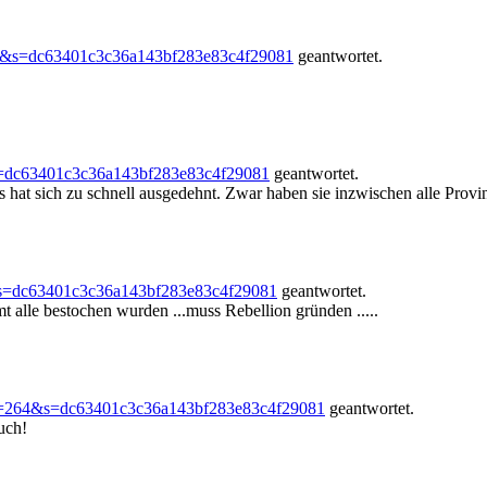
64&s=dc63401c3c36a143bf283e83c4f29081
geantwortet.
s=dc63401c3c36a143bf283e83c4f29081
geantwortet.
s hat sich zu schnell ausgedehnt. Zwar haben sie inzwischen alle Provin
&s=dc63401c3c36a143bf283e83c4f29081
geantwortet.
t alle bestochen wurden ...muss Rebellion gründen .....
?f=264&s=dc63401c3c36a143bf283e83c4f29081
geantwortet.
uch!