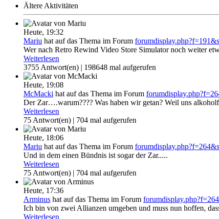
Ältere Aktivitäten
Heute,
19:32
Mariu
hat auf das Thema
im Forum
forumdisplay.php?f=191&
Wer nach Retro Rewind Video Store Simulator noch weiter etwas
Weiterlesen
3755 Antwort(en) | 198648 mal aufgerufen
Heute,
19:08
McMacki
hat auf das Thema
im Forum
forumdisplay.php?f=
Der Zar….warum???? Was haben wir getan? Weil uns alkoholfr
Weiterlesen
75 Antwort(en) | 704 mal aufgerufen
Heute,
18:06
Mariu
hat auf das Thema
im Forum
forumdisplay.php?f=264&
Und in dem einen Bündnis ist sogar der Zar.....
Weiterlesen
75 Antwort(en) | 704 mal aufgerufen
Heute,
17:36
Arminus
hat auf das Thema
im Forum
forumdisplay.php?f=2
Ich bin von zwei Allianzen umgeben und muss nun hoffen, dass 
Weiterlesen