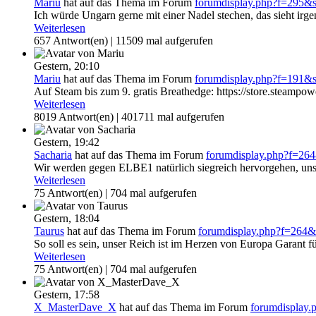
Mariu
hat auf das Thema
im Forum
forumdisplay.php?f=295&
Ich würde Ungarn gerne mit einer Nadel stechen, das sieht irge
Weiterlesen
657 Antwort(en) | 11509 mal aufgerufen
Gestern,
20:10
Mariu
hat auf das Thema
im Forum
forumdisplay.php?f=191&
Auf Steam bis zum 9. gratis Breathedge: https://store.steamp
Weiterlesen
8019 Antwort(en) | 401711 mal aufgerufen
Gestern,
19:42
Sacharia
hat auf das Thema
im Forum
forumdisplay.php?f=2
Wir werden gegen ELBE1 natürlich siegreich hervorgehen, unse
Weiterlesen
75 Antwort(en) | 704 mal aufgerufen
Gestern,
18:04
Taurus
hat auf das Thema
im Forum
forumdisplay.php?f=264
So soll es sein, unser Reich ist im Herzen von Europa Garant f
Weiterlesen
75 Antwort(en) | 704 mal aufgerufen
Gestern,
17:58
X_MasterDave_X
hat auf das Thema
im Forum
forumdisplay