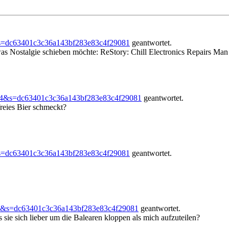
s=dc63401c3c36a143bf283e83c4f29081
geantwortet.
 Nostalgie schieben möchte: ReStory: Chill Electronics Repairs Man s
264&s=dc63401c3c36a143bf283e83c4f29081
geantwortet.
eies Bier schmeckt?
s=dc63401c3c36a143bf283e83c4f29081
geantwortet.
64&s=dc63401c3c36a143bf283e83c4f29081
geantwortet.
sie sich lieber um die Balearen kloppen als mich aufzuteilen?