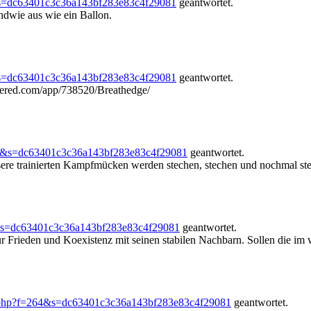
s=dc63401c3c36a143bf283e83c4f29081
geantwortet.
ndwie aus wie ein Ballon.
s=dc63401c3c36a143bf283e83c4f29081
geantwortet.
owered.com/app/738520/Breathedge/
64&s=dc63401c3c36a143bf283e83c4f29081
geantwortet.
re trainierten Kampfmücken werden stechen, stechen und nochmal stech
&s=dc63401c3c36a143bf283e83c4f29081
geantwortet.
ür Frieden und Koexistenz mit seinen stabilen Nachbarn. Sollen die im 
.php?f=264&s=dc63401c3c36a143bf283e83c4f29081
geantwortet.