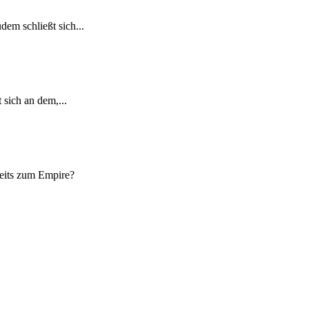
em schließt sich...
sich an dem,...
reits zum Empire?