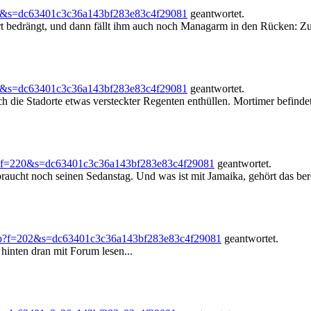
64&s=dc63401c3c36a143bf283e83c4f29081
geantwortet.
bedrängt, und dann fällt ihm auch noch Managarm in den Rücken: Zud
64&s=dc63401c3c36a143bf283e83c4f29081
geantwortet.
 die Stadorte etwas versteckter Regenten enthüllen. Mortimer befindet 
p?f=220&s=dc63401c3c36a143bf283e83c4f29081
geantwortet.
braucht noch seinen Sedanstag. Und was ist mit Jamaika, gehört das be
hp?f=202&s=dc63401c3c36a143bf283e83c4f29081
geantwortet.
inten dran mit Forum lesen...