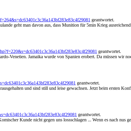
p?f=264&s=dc63401c3c36a143bf283e83c4f29081
geantwortet.
lande geht man davon aus, dass Munition für 5min Krieg ausreichend s
.php?f=220&s=dc63401c3c36a143bf283e83c4f29081
geantwortet.
ardo-Venetien. Jamaika wurde von Spanien erobert. Da müssen wir noc
&s=dc63401c3c36a143bf283e83c4f29081
geantwortet.
rausgehalten und sind still und leise gewachsen. Jetzt beim ersten Konfli
4&s=dc63401c3c36a143bf283e83c4f29081
geantwortet.
 Komischer Kunde nicht gegen uns lossschlagen ... Wenn es nach nus ge