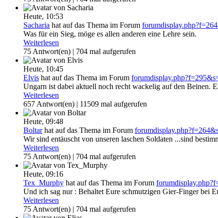
Heute,
10:53
Sacharia
hat auf das Thema
im Forum
forumdisplay.php?f=2
Was für ein Sieg, möge es allen anderen eine Lehre sein.
Weiterlesen
75 Antwort(en) | 704 mal aufgerufen
Heute,
10:45
Elvis
hat auf das Thema
im Forum
forumdisplay.php?f=295&
Ungarn ist dabei aktuell noch recht wackelig auf den Beinen. E
Weiterlesen
657 Antwort(en) | 11509 mal aufgerufen
Heute,
09:48
Boltar
hat auf das Thema
im Forum
forumdisplay.php?f=264
Wir sind entäuscht von unseren laschen Soldaten ...sind bestimm
Weiterlesen
75 Antwort(en) | 704 mal aufgerufen
Heute,
09:16
Tex_Murphy
hat auf das Thema
im Forum
forumdisplay.php
Und ich sag nur : Behaltet Eure schmutzigen Gier-Finger bei E
Weiterlesen
75 Antwort(en) | 704 mal aufgerufen