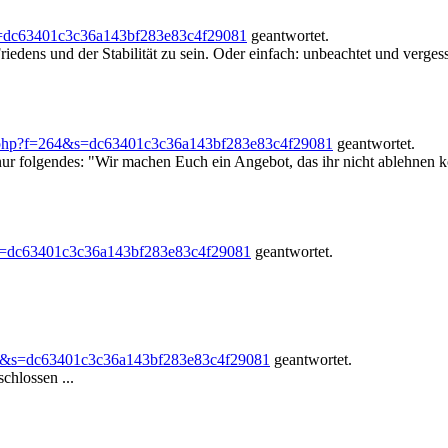
s=dc63401c3c36a143bf283e83c4f29081
geantwortet.
iedens und der Stabilität zu sein. Oder einfach: unbeachtet und verges
.php?f=264&s=dc63401c3c36a143bf283e83c4f29081
geantwortet.
nur folgendes: "Wir machen Euch ein Angebot, das ihr nicht ablehnen k
s=dc63401c3c36a143bf283e83c4f29081
geantwortet.
64&s=dc63401c3c36a143bf283e83c4f29081
geantwortet.
chlossen ...