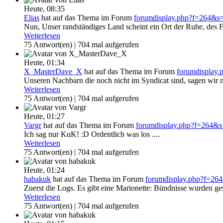
Heute,
08:35
Elias
hat auf das Thema
im Forum
forumdisplay.php?f=264&
Nun, Unser randständiges Land scheint ein Ort der Ruhe, des Fr
Weiterlesen
75 Antwort(en) | 704 mal aufgerufen
Heute,
01:34
X_MasterDave_X
hat auf das Thema
im Forum
forumdisplay
Unseren Nachbarn die noch nicht im Syndicat sind, sagen wir 
Weiterlesen
75 Antwort(en) | 704 mal aufgerufen
Heute,
01:27
Vargr
hat auf das Thema
im Forum
forumdisplay.php?f=264&
Ich sag nur KuK! :D Ordentlich was los ....
Weiterlesen
75 Antwort(en) | 704 mal aufgerufen
Heute,
01:24
habakuk
hat auf das Thema
im Forum
forumdisplay.php?f=2
Zuerst die Logs. Es gibt eine Marionette: Bündnisse wurden ges
Weiterlesen
75 Antwort(en) | 704 mal aufgerufen