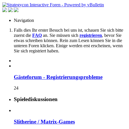
Navigation
Falls dies Ihr erster Besuch bei uns ist, schauen Sie sich bitte
zuerst die
FAQ
an. Sie müssen sich
registrieren
, bevor Sie
etwas schreiben können. Rein zum Lesen können Sie in die
unteren Foren klicken. Einige werden erst erscheinen, wenn
Sie sich registriert haben.
Gästeforum - Registrierungsprobleme
24
Spielediskussionen
Slitherine / Matrix-Games