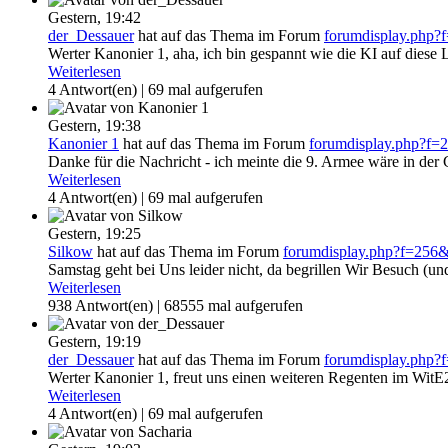
Gestern,
19:42
der_Dessauer
hat auf das Thema
im Forum
forumdisplay.php
Werter Kanonier 1, aha, ich bin gespannt wie die KI auf dies
Weiterlesen
4 Antwort(en) | 69 mal aufgerufen
Gestern,
19:38
Kanonier 1
hat auf das Thema
im Forum
forumdisplay.php?f=
Danke für die Nachricht - ich meinte die 9. Armee wäre in der Gr
Weiterlesen
4 Antwort(en) | 69 mal aufgerufen
Gestern,
19:25
Silkow
hat auf das Thema
im Forum
forumdisplay.php?f=256
Samstag geht bei Uns leider nicht, da begrillen Wir Besuch (und 
Weiterlesen
938 Antwort(en) | 68555 mal aufgerufen
Gestern,
19:19
der_Dessauer
hat auf das Thema
im Forum
forumdisplay.php
Werter Kanonier 1, freut uns einen weiteren Regenten im WitE2-
Weiterlesen
4 Antwort(en) | 69 mal aufgerufen