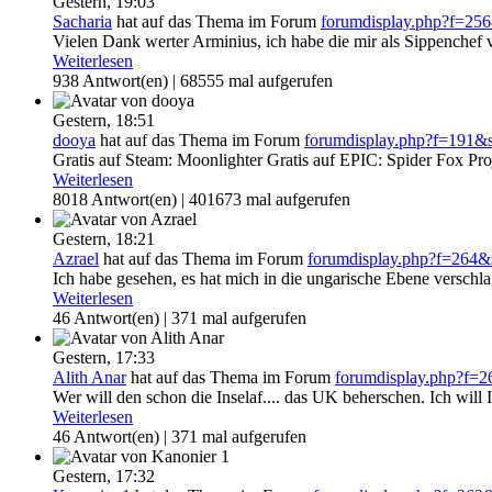
Gestern,
19:03
Sacharia
hat auf das Thema
im Forum
forumdisplay.php?f=25
Vielen Dank werter Arminius, ich habe die mir als Sippenchef 
Weiterlesen
938 Antwort(en) | 68555 mal aufgerufen
Gestern,
18:51
dooya
hat auf das Thema
im Forum
forumdisplay.php?f=191&
Gratis auf Steam: Moonlighter Gratis auf EPIC: Spider Fox Pro
Weiterlesen
8018 Antwort(en) | 401673 mal aufgerufen
Gestern,
18:21
Azrael
hat auf das Thema
im Forum
forumdisplay.php?f=264
Ich habe gesehen, es hat mich in die ungarische Ebene verschla
Weiterlesen
46 Antwort(en) | 371 mal aufgerufen
Gestern,
17:33
Alith Anar
hat auf das Thema
im Forum
forumdisplay.php?f=
Wer will den schon die Inselaf.... das UK beherschen. Ich will 
Weiterlesen
46 Antwort(en) | 371 mal aufgerufen
Gestern,
17:32