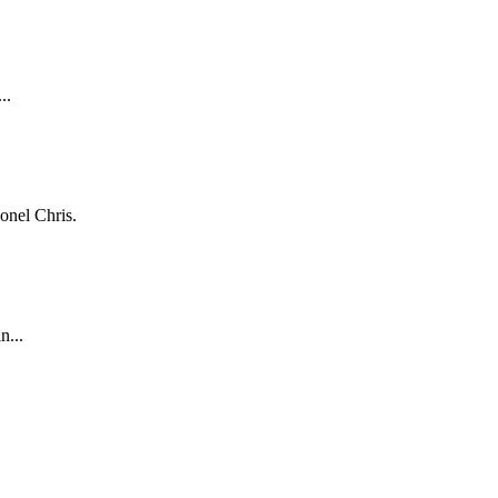
..
onel Chris.
n...