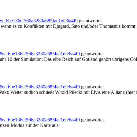
&s=6be136cf566a3280a685fae1efe6a4f9
geantwortet.
, wann es zu Konflikten mit Djugard, Sato und/oder Thomasius kommt .
4&s=6be136cf566a3280a685fae1efe6a4f9
geantwortet.
ahr 10 der Simulation: Das elbe Reich auf Gotland gehört übrigens Col
4&s=6be136cf566a3280a685fae1efe6a4f9
geantwortet.
: Weiter südlich schließt Witold Pilecki mit Elvis eine Allianz (hier i
4&s=6be136cf566a3280a685fae1efe6a4f9
geantwortet.
ianzen-Modus auf der Karte aus: