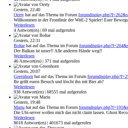
Gestern,
22:40
Oerty
hat auf das Thema
im Forum
forumdisplay.php?f=262&
Willkommen in der Frontlinie der WitE-2 Spieler! Eure Bewegung
Weiterlesen
4 Antwort(en) | 69 mal aufgerufen
Gestern,
22:31
Boltar
hat auf das Thema
im Forum
forumdisplay.php?f=264&
Der Balkan ist unser!! Alle anderen Hände weg!!
Weiterlesen
46 Antwort(en) | 371 mal aufgerufen
Gestern,
20:07
Greenhorn
hat auf das Thema
im Forum
forumdisplay.php?f=
Ihr grillt euren Besuch und löscht ihn mit Bier ab?
Weiterlesen
938 Antwort(en) | 68555 mal aufgerufen
Gestern,
19:48
Mariu
hat auf das Thema
im Forum
forumdisplay.php?f=191&
Die Ubi-server wollen mich das nicht claim lassen. Ghost Recon
Weiterlesen
8018 Antwort(en) | 401673 mal aufgerufen