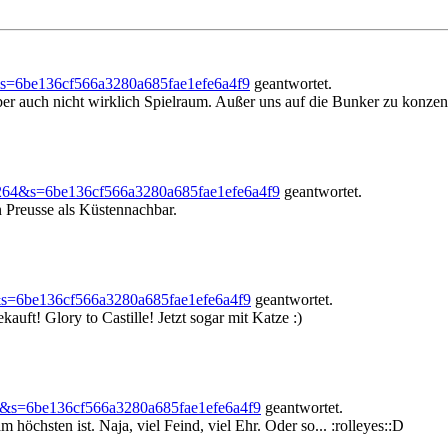
&s=6be136cf566a3280a685fae1efe6a4f9
geantwortet.
ber auch nicht wirklich Spielraum. Außer uns auf die Bunker zu konzent
=264&s=6be136cf566a3280a685fae1efe6a4f9
geantwortet.
Preusse als Küstennachbar.
&s=6be136cf566a3280a685fae1efe6a4f9
geantwortet.
kauft! Glory to Castille! Jetzt sogar mit Katze :)
4&s=6be136cf566a3280a685fae1efe6a4f9
geantwortet.
höchsten ist. Naja, viel Feind, viel Ehr. Oder so... :rolleyes::D