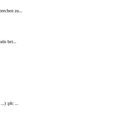
rechen zu...
is bei...
.) :ph: ...