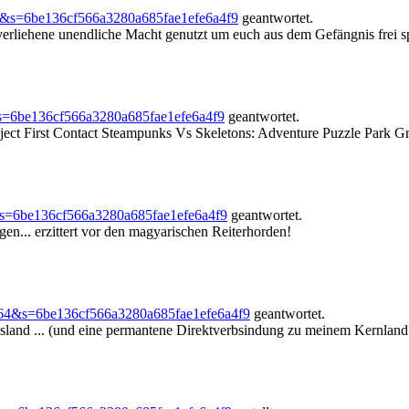
6&s=6be136cf566a3280a685fae1efe6a4f9
geantwortet.
verliehene unendliche Macht genutzt um euch aus dem Gefängnis frei sp
s=6be136cf566a3280a685fae1efe6a4f9
geantwortet.
ject First Contact Steampunks Vs Skeletons: Adventure Puzzle Park Grat
&s=6be136cf566a3280a685fae1efe6a4f9
geantwortet.
gen... erzittert vor den magyarischen Reiterhorden!
264&s=6be136cf566a3280a685fae1efe6a4f9
geantwortet.
Island ... (und eine permantene Direktverbsindung zu meinem Kernland ..