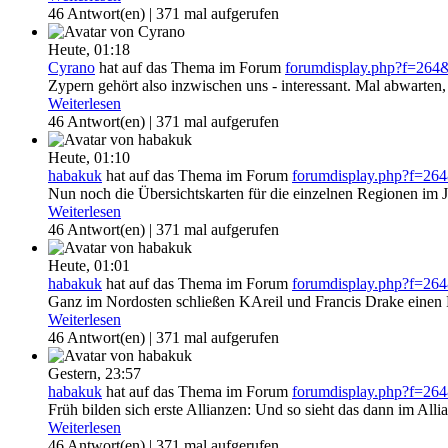
46 Antwort(en) | 371 mal aufgerufen
Heute,
01:18
Cyrano
hat auf das Thema
im Forum
forumdisplay.php?f=264
Zypern gehört also inzwischen uns - interessant. Mal abwarten
Weiterlesen
46 Antwort(en) | 371 mal aufgerufen
Heute,
01:10
habakuk
hat auf das Thema
im Forum
forumdisplay.php?f=26
Nun noch die Übersichtskarten für die einzelnen Regionen im J
Weiterlesen
46 Antwort(en) | 371 mal aufgerufen
Heute,
01:01
habakuk
hat auf das Thema
im Forum
forumdisplay.php?f=26
Ganz im Nordosten schließen KAreil und Francis Drake einen Pakt
Weiterlesen
46 Antwort(en) | 371 mal aufgerufen
Gestern,
23:57
habakuk
hat auf das Thema
im Forum
forumdisplay.php?f=26
Früh bilden sich erste Allianzen: Und so sieht das dann im All
Weiterlesen
46 Antwort(en) | 371 mal aufgerufen