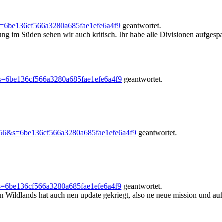
s=6be136cf566a3280a685fae1efe6a4f9
geantwortet.
 im Süden sehen wir auch kritisch. Ihr habe alle Divisionen aufgespal
s=6be136cf566a3280a685fae1efe6a4f9
geantwortet.
256&s=6be136cf566a3280a685fae1efe6a4f9
geantwortet.
s=6be136cf566a3280a685fae1efe6a4f9
geantwortet.
 Wildlands hat auch nen update gekriegt, also ne neue mission und aufp