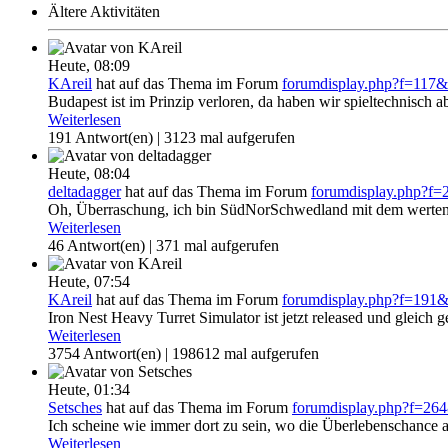
Ältere Aktivitäten
Heute,
08:09
KAreil
hat auf das Thema
im Forum
forumdisplay.php?f=117
Budapest ist im Prinzip verloren, da haben wir spieltechnisch a
Weiterlesen
191 Antwort(en) | 3123 mal aufgerufen
Heute,
08:04
deltadagger
hat auf das Thema
im Forum
forumdisplay.php?f
Oh, Überraschung, ich bin SüdNorSchwedland mit dem werten 
Weiterlesen
46 Antwort(en) | 371 mal aufgerufen
Heute,
07:54
KAreil
hat auf das Thema
im Forum
forumdisplay.php?f=191
Iron Nest Heavy Turret Simulator ist jetzt released und gleich ge
Weiterlesen
3754 Antwort(en) | 198612 mal aufgerufen
Heute,
01:34
Setsches
hat auf das Thema
im Forum
forumdisplay.php?f=26
Ich scheine wie immer dort zu sein, wo die Überlebenschance am 
Weiterlesen