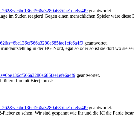
?f=262&s=6be136cf566a3280a685fae1efe6a4f9
geantwortet.
e Lage im Süden reagiert! Gegen einen menschlichen Spieler wäre diese
262&s=6be136cf566a3280a685fae1efe6a4f9
geantwortet.
undaufstellung in der HG-Nord, egal so oder so ist sie dort wo sie sein
&s=6be136cf566a3280a685fae1efe6a4f9
geantwortet.
füttern Ihn mit Bier) :prost:
?f=262&s=6be136cf566a3280a685fae1efe6a4f9
geantwortet.
Fieber zu sehen. Wir sind gespannt wie Ihr und die KI die Partie bestr