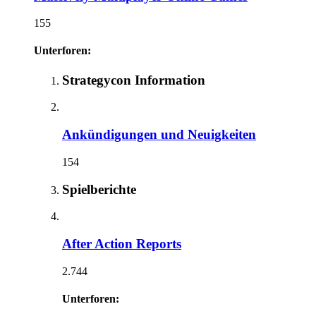
155
Unterforen:
Strategycon Information
Ankündigungen und Neuigkeiten
154
Spielberichte
After Action Reports
2.744
Unterforen: