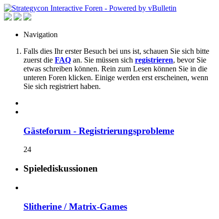
Navigation
Falls dies Ihr erster Besuch bei uns ist, schauen Sie sich bitte
zuerst die
FAQ
an. Sie müssen sich
registrieren
, bevor Sie
etwas schreiben können. Rein zum Lesen können Sie in die
unteren Foren klicken. Einige werden erst erscheinen, wenn
Sie sich registriert haben.
Gästeforum - Registrierungsprobleme
24
Spielediskussionen
Slitherine / Matrix-Games