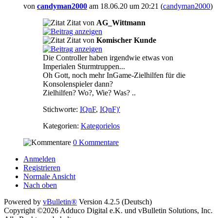
von
candyman2000
am 18.06.20 um 20:21 (
candyman2000
)
Zitat von
AG_Wittmann
Zitat von
Komischer Kunde
Die Controller haben irgendwie etwas von
Imperialen Sturmtruppen...
Oh Gott, noch mehr InGame-Zielhilfen für die
Konsolenspieler dann?
Zielhilfen? Wo?, Wie? Was?
..
Stichworte:
IQnF
,
IQnF)'
Kategorien:
Kategorielos
0 Kommentare
Anmelden
Registrieren
Normale Ansicht
Nach oben
Powered by
vBulletin®
Version 4.2.5 (Deutsch)
Copyright ©2026 Adduco Digital e.K. und vBulletin Solutions, Inc.