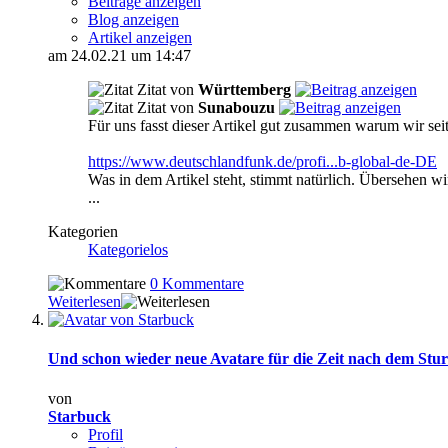
Beiträge anzeigen
Blog anzeigen
Artikel anzeigen
am 24.02.21 um 14:47
Zitat von
Württemberg
Zitat von
Sunabouzu
Für uns fasst dieser Artikel gut zusammen warum wir seit
https://www.deutschlandfunk.de/profi...b-global-de-DE
Was in dem Artikel steht, stimmt natürlich. Übersehen w
...
Kategorien
Kategorielos
0 Kommentare
Weiterlesen
Und schon wieder neue Avatare für die Zeit nach dem Stur
von
Starbuck
Profil