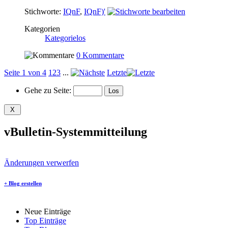
Stichworte:
IQnF
,
IQnF)'
Kategorien
Kategorielos
0 Kommentare
Seite 1 von 4
1
2
3
...
Letzte
Gehe zu Seite:
vBulletin-Systemmitteilung
Änderungen verwerfen
+
Blog erstellen
Neue Einträge
Top Einträge