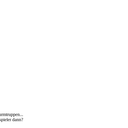
urmtruppen...
spieler dann?