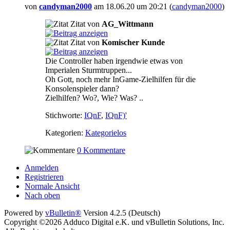
von
candyman2000
am 18.06.20 um 20:21 (
candyman2000
)
Zitat von
AG_Wittmann
Zitat von
Komischer Kunde
Die Controller haben irgendwie etwas von
Imperialen Sturmtruppen...
Oh Gott, noch mehr InGame-Zielhilfen für die
Konsolenspieler dann?
Zielhilfen? Wo?, Wie? Was?
..
Stichworte:
IQnF
,
IQnF)'
Kategorien:
Kategorielos
0 Kommentare
Anmelden
Registrieren
Normale Ansicht
Nach oben
Powered by
vBulletin®
Version 4.2.5 (Deutsch)
Copyright ©2026 Adduco Digital e.K. und vBulletin Solutions, Inc.