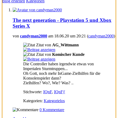
Blog erstellen
Kategorien
The next generation - Playstation 5 und Xbox
Series X
von
candyman2000
am 18.06.20 um 20:21 (
candyman2000
)
Zitat von
AG_Wittmann
Zitat von
Komischer Kunde
Die Controller haben irgendwie etwas von
Imperialen Sturmtruppen...
Oh Gott, noch mehr InGame-Zielhilfen für die
Konsolenspieler dann?
Zielhilfen? Wo?, Wie? Was?
..
Stichworte:
IQnF
,
IQnF)'
Kategorien:
Kategorielos
0 Kommentare