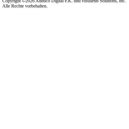
Copyright ©2026 Adduco Digital e.K. und vBulletin Solutions, Inc.
Alle Rechte vorbehalten.