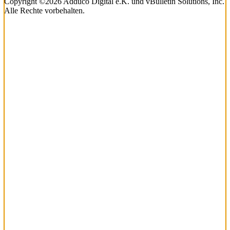
Copyright ©2026 Adduco Digital e.K. und vBulletin Solutions, Inc.
Alle Rechte vorbehalten.