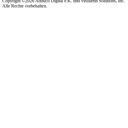
Copyright ©2026 Adduco Digital e.K. und vBulletin Solutions, Inc.
Alle Rechte vorbehalten.