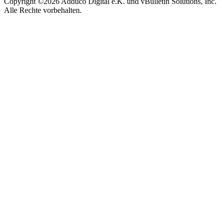
Copyright ©2026 Adduco Digital e.K. und vBulletin Solutions, Inc.
Alle Rechte vorbehalten.