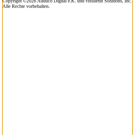
Copyright ©2026 Adduco Digital e.K. und vBulletin Solutions, Inc.
Alle Rechte vorbehalten.