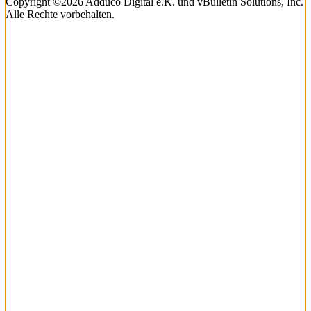
Copyright ©2026 Adduco Digital e.K. und vBulletin Solutions, Inc.
Alle Rechte vorbehalten.