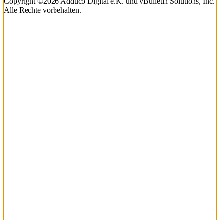
Copyright ©2026 Adduco Digital e.K. und vBulletin Solutions, Inc.
Alle Rechte vorbehalten.