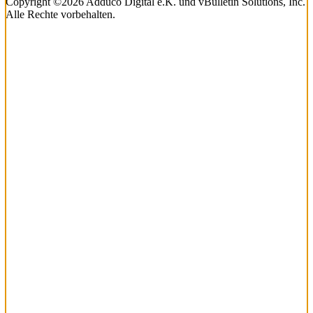
Copyright ©2026 Adduco Digital e.K. und vBulletin Solutions, Inc.
Alle Rechte vorbehalten.