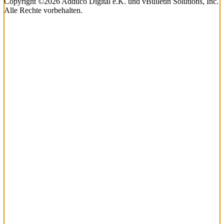
Copyright ©2026 Adduco Digital e.K. und vBulletin Solutions, Inc.
Alle Rechte vorbehalten.