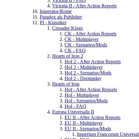
Victoria II - FAQ
Victoria II - After Action Reports
Imperator:Rome
Paradox als Publisher
PI - Klassiker
Crusader Kings
CK - After Action Reports
CK - Multiplayer
CK - Szenarios/Mods
CK - FAQ
Hearts of Iron 2
HoI 2 - After Action Reports
HoI 2 - Multiplayer
HoI 2 - Szenarios/Mods
HoI 2 - Doomsday
Hearts of Iron
HoI - After Action Reports
HoI - Multiplayer
HoI - Szenarios/Mods
HoI - FAQ
Europa Universalis II
EU II - After Action Reports
EU II - Multiplayer
EU II - Szenarios/Mods
Imperium Francorum Universal