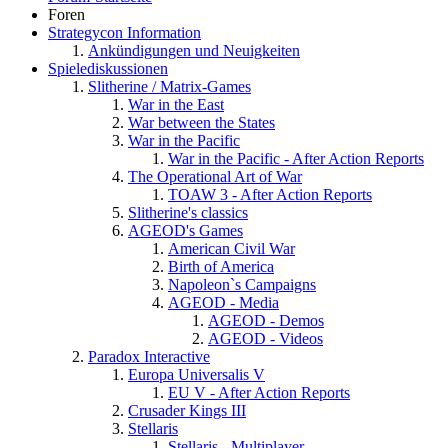
Foren
Strategycon Information
Ankündigungen und Neuigkeiten
Spielediskussionen
Slitherine / Matrix-Games
War in the East
War between the States
War in the Pacific
War in the Pacific - After Action Reports
The Operational Art of War
TOAW 3 - After Action Reports
Slitherine's classics
AGEOD's Games
American Civil War
Birth of America
Napoleon`s Campaigns
AGEOD - Media
AGEOD - Demos
AGEOD - Videos
Paradox Interactive
Europa Universalis V
EU V - After Action Reports
Crusader Kings III
Stellaris
Stellaris - Multiplayer