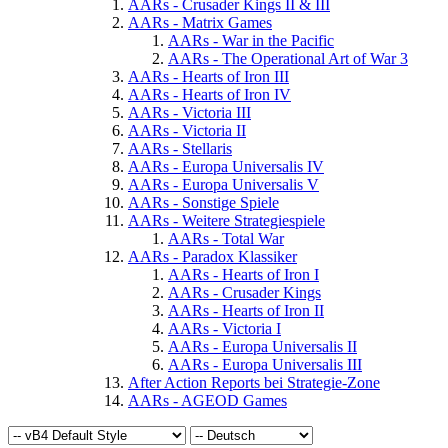
AARs - Crusader Kings II & III
AARs - Matrix Games
AARs - War in the Pacific
AARs - The Operational Art of War 3
AARs - Hearts of Iron III
AARs - Hearts of Iron IV
AARs - Victoria III
AARs - Victoria II
AARs - Stellaris
AARs - Europa Universalis IV
AARs - Europa Universalis V
AARs - Sonstige Spiele
AARs - Weitere Strategiespiele
AARs - Total War
AARs - Paradox Klassiker
AARs - Hearts of Iron I
AARs - Crusader Kings
AARs - Hearts of Iron II
AARs - Victoria I
AARs - Europa Universalis II
AARs - Europa Universalis III
After Action Reports bei Strategie-Zone
AARs - AGEOD Games