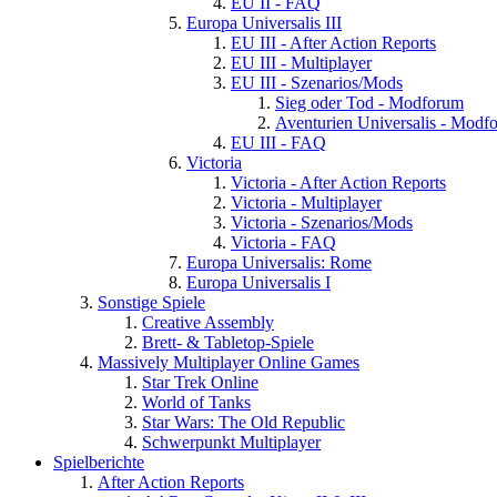
EU II - FAQ
Europa Universalis III
EU III - After Action Reports
EU III - Multiplayer
EU III - Szenarios/Mods
Sieg oder Tod - Modforum
Aventurien Universalis - Modf
EU III - FAQ
Victoria
Victoria - After Action Reports
Victoria - Multiplayer
Victoria - Szenarios/Mods
Victoria - FAQ
Europa Universalis: Rome
Europa Universalis I
Sonstige Spiele
Creative Assembly
Brett- & Tabletop-Spiele
Massively Multiplayer Online Games
Star Trek Online
World of Tanks
Star Wars: The Old Republic
Schwerpunkt Multiplayer
Spielberichte
After Action Reports