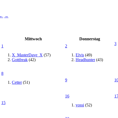
←
→
Mittwoch
Donnerstag
3
1
2
X_MasterDave_X
(57)
Elvis
(49)
Gottfreak
(42)
Headhunter
(43)
8
9
1
Cetter
(51)
16
1
15
vossi
(52)