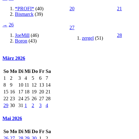
*PROFI*
(40)
20
21
Bismarck
(39)
→
26
27
JoeMill
(46)
28
zergel
(51)
Boron
(43)
März 2026
So
Mo
Di
Mi
Do
Fr
Sa
1
2
3
4
5
6
7
8
9
10
11
12
13
14
15
16
17
18
19
20
21
22
23
24
25
26
27
28
29
30
31
1
2
3
4
Mai 2026
So
Mo
Di
Mi
Do
Fr
Sa
26
27
28
29
30
1
2