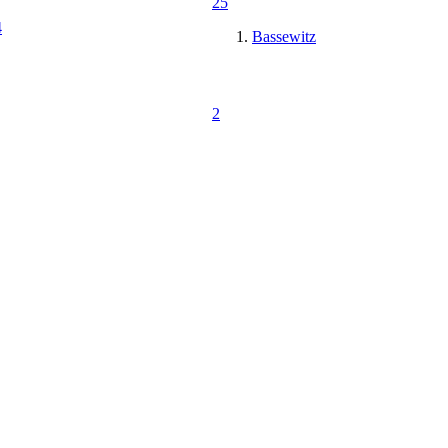
25
4
Bassewitz
2