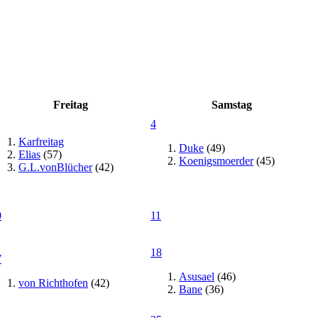
Freitag
Samstag
4
Karfreitag
Duke
(49)
Elias
(57)
Koenigsmoerder
(45)
G.L.vonBlücher
(42)
0
11
18
7
Asusael
(46)
von Richthofen
(42)
Bane
(36)