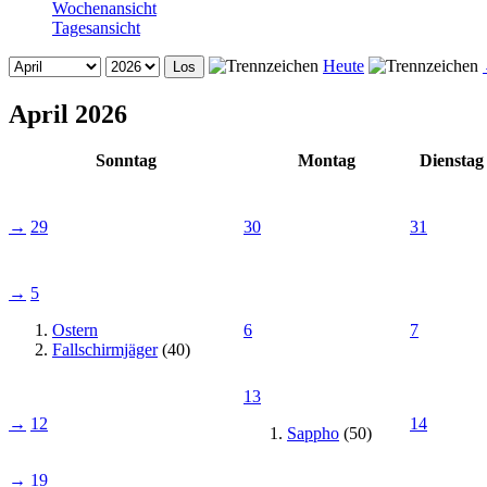
Wochenansicht
Tagesansicht
Heute
April 2026
Sonntag
Montag
Dienstag
→
29
30
31
→
5
Ostern
6
7
Fallschirmjäger
(40)
13
→
12
14
Sappho
(50)
→
19