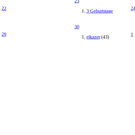
23
22
2
3 Geburtstage
30
29
1
elkazer
(43)