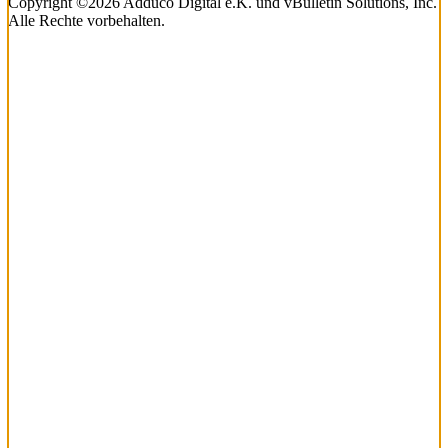
Copyright ©2026 Adduco Digital e.K. und vBulletin Solutions, Inc.
Alle Rechte vorbehalten.