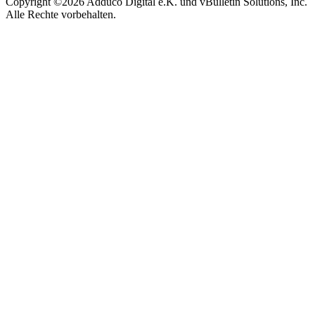
Copyright ©2026 Adduco Digital e.K. und vBulletin Solutions, Inc.
Alle Rechte vorbehalten.