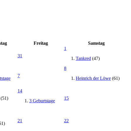
tag
Freitag
Samstag
1
31
Tankred
(47)
8
7
tstage
Heinrich der Löwe
(61)
14
(51)
15
3 Geburtstage
21
22
51)