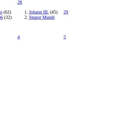
28
s
(62)
Johann III.
(45)
29
66
(32)
Stupor Mundi
4
5