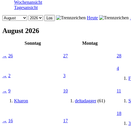
Wochenansicht
Tagesansicht
Heute
August 2026
Sonntag
Montag
→
26
27
28
4
→
2
3
F
→
9
10
11
Kharon
deltadagger
(61)
S
18
→
16
17
3