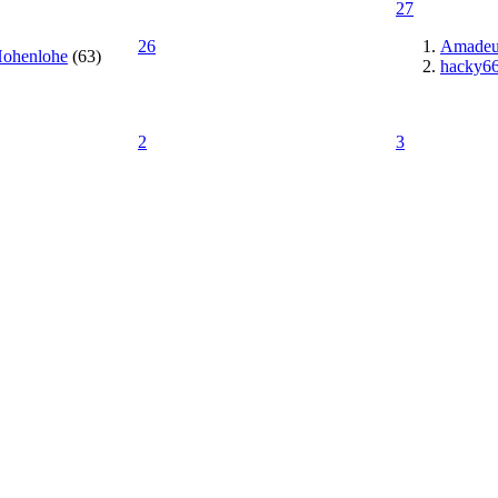
27
26
Amadeu
ohenlohe
(63)
hacky6
2
3