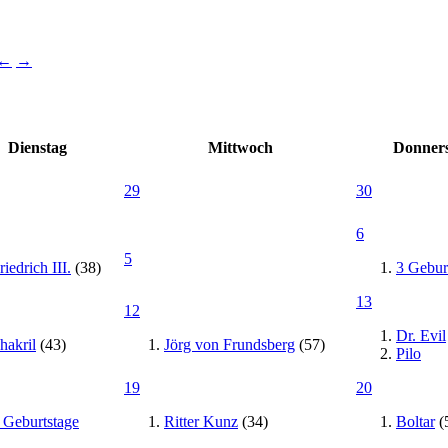
←
→
Dienstag
Mittwoch
Donners
29
30
6
5
riedrich III.
(38)
3 Gebur
13
12
Dr. Evil
hakril
(43)
Jörg von Frundsberg
(57)
Pilo
19
20
 Geburtstage
Ritter Kunz
(34)
Boltar
(