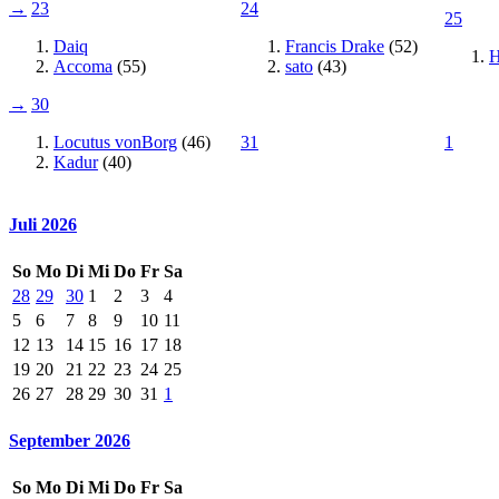
→
23
24
25
Daiq
Francis Drake
(52)
H
Accoma
(55)
sato
(43)
→
30
Locutus vonBorg
(46)
31
1
Kadur
(40)
Juli 2026
So
Mo
Di
Mi
Do
Fr
Sa
28
29
30
1
2
3
4
5
6
7
8
9
10
11
12
13
14
15
16
17
18
19
20
21
22
23
24
25
26
27
28
29
30
31
1
September 2026
So
Mo
Di
Mi
Do
Fr
Sa