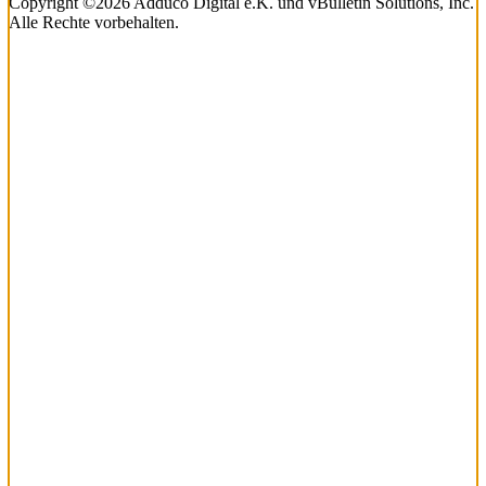
Copyright ©2026 Adduco Digital e.K. und vBulletin Solutions, Inc.
Alle Rechte vorbehalten.