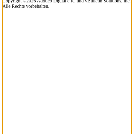
Copyright ©2026 Adduco Digital e.K. und vBulletin Solutions, Inc.
Alle Rechte vorbehalten.