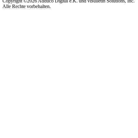
Copyright ©2026 Adduco Digital e.K. und vBulletin Solutions, Inc.
Alle Rechte vorbehalten.