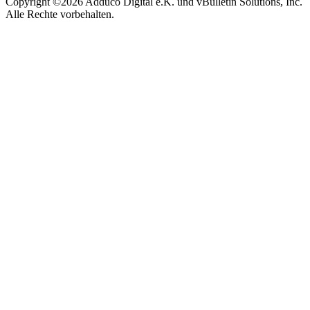
Copyright ©2026 Adduco Digital e.K. und vBulletin Solutions, Inc.
Alle Rechte vorbehalten.