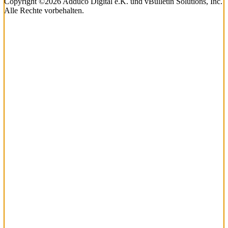
Copyright ©2026 Adduco Digital e.K. und vBulletin Solutions, Inc.
Alle Rechte vorbehalten.