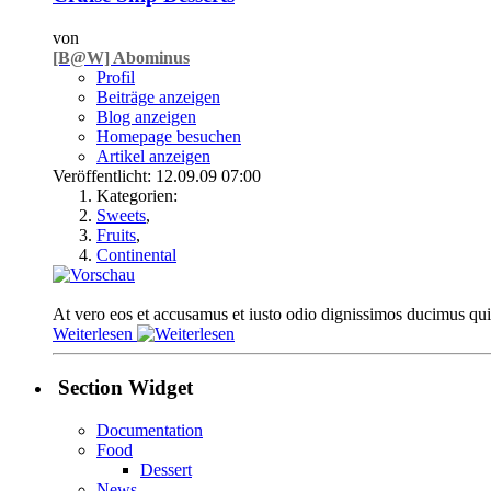
von
[B@W] Abominus
Profil
Beiträge anzeigen
Blog anzeigen
Homepage besuchen
Artikel anzeigen
Veröffentlicht: 12.09.09 07:00
Kategorien:
Sweets
,
Fruits
,
Continental
At vero eos et accusamus et iusto odio dignissimos ducimus qui b
Weiterlesen
Section Widget
Documentation
Food
Dessert
News