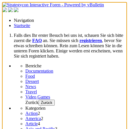
Navigation
Startseite
Falls dies Ihr erster Besuch bei uns ist, schauen Sie sich bitte
zuerst die
FAQ
an. Sie müssen sich
registrieren
, bevor Sie
etwas schreiben können. Rein zum Lesen können Sie in die
unteren Foren klicken. Einige werden erst erscheinen, wenn
Sie sich registriert haben.
Bereiche
Documentation
Food
Dessert
News
Travel
Video Games
Zurück
Zurück
Kategorien
Action
2
America
2
Article
4
Asia and Pacific
3