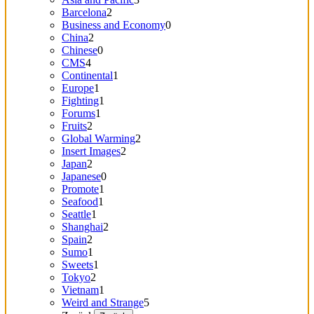
Barcelona
2
Business and Economy
0
China
2
Chinese
0
CMS
4
Continental
1
Europe
1
Fighting
1
Forums
1
Fruits
2
Global Warming
2
Insert Images
2
Japan
2
Japanese
0
Promote
1
Seafood
1
Seattle
1
Shanghai
2
Spain
2
Sumo
1
Sweets
1
Tokyo
2
Vietnam
1
Weird and Strange
5