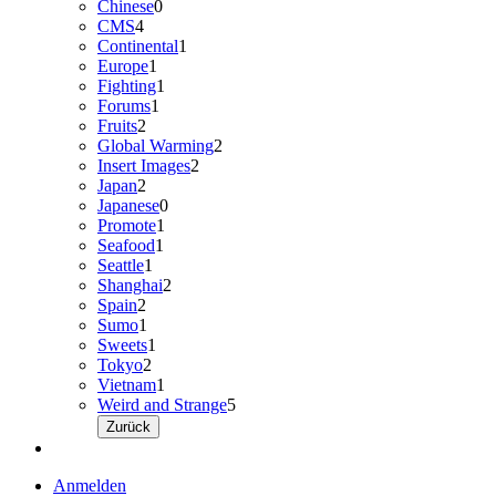
Chinese
0
CMS
4
Continental
1
Europe
1
Fighting
1
Forums
1
Fruits
2
Global Warming
2
Insert Images
2
Japan
2
Japanese
0
Promote
1
Seafood
1
Seattle
1
Shanghai
2
Spain
2
Sumo
1
Sweets
1
Tokyo
2
Vietnam
1
Weird and Strange
5
Zurück
Anmelden