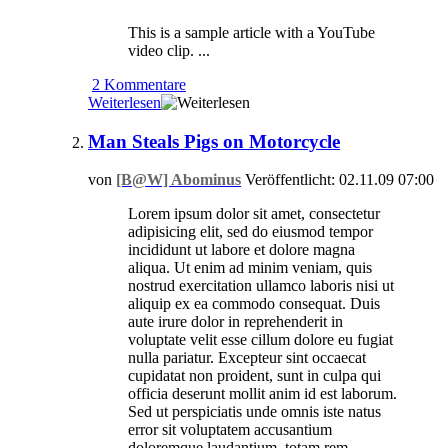
This is a sample article with a YouTube
video clip. ...
2 Kommentare
Weiterlesen
Man Steals Pigs on Motorcycle
von
[B@W] Abominus
Veröffentlicht: 02.11.09 07:00
Lorem ipsum dolor sit amet, consectetur
adipisicing elit, sed do eiusmod tempor
incididunt ut labore et dolore magna
aliqua. Ut enim ad minim veniam, quis
nostrud exercitation ullamco laboris nisi ut
aliquip ex ea commodo consequat. Duis
aute irure dolor in reprehenderit in
voluptate velit esse cillum dolore eu fugiat
nulla pariatur. Excepteur sint occaecat
cupidatat non proident, sunt in culpa qui
officia deserunt mollit anim id est laborum.
Sed ut perspiciatis unde omnis iste natus
error sit voluptatem accusantium
doloremque laudantium, totam rem