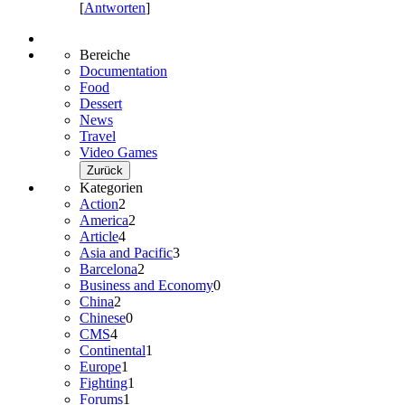
[
Antworten
]
Bereiche
Documentation
Food
Dessert
News
Travel
Video Games
Zurück
Kategorien
Action
2
America
2
Article
4
Asia and Pacific
3
Barcelona
2
Business and Economy
0
China
2
Chinese
0
CMS
4
Continental
1
Europe
1
Fighting
1
Forums
1