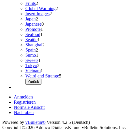
Fruits
2
Global Warming
2
Insert Images
2
Japan
2
Japanese
0
Promote
1
Seafood
1
Seattle
1
Shanghai
2
Spain
2
Sumo
1
Sweets
1
Tokyo
2
Vietnam
1
Weird and Strange
5
Zurück
Anmelden
Registrieren
Normale Ansicht
Nach oben
Powered by
vBulletin®
Version 4.2.5 (Deutsch)
Copyright ©2026 Adduco Digital e.K. und vBulletin Solutions, Inc.