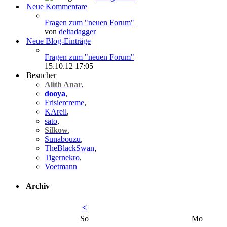
Neue Kommentare
Fragen zum "neuen Forum"
von
deltadagger
Neue Blog-Einträge
Fragen zum "neuen Forum"
15.10.12
17:05
Besucher
Alith Anar
,
dooya
,
Frisiercreme
,
KAreil
,
sato
,
Silkow
,
Sunabouzu
,
TheBlackSwan
,
Tigernekro
,
Voetmann
Archiv
<
So
Mo