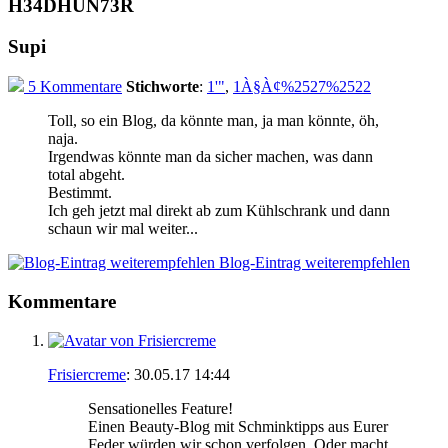
H34DHUN73R
Supi
5 Kommentare
Stichworte
:
1'"
,
1À§À¢%2527%2522
Toll, so ein Blog, da könnte man, ja man könnte, öh,
naja.
Irgendwas könnte man da sicher machen, was dann
total abgeht.
Bestimmt.
Ich geh jetzt mal direkt ab zum Kühlschrank und dann
schaun wir mal weiter...
Blog-Eintrag weiterempfehlen
Kommentare
Frisiercreme
:
30.05.17
14:44
Sensationelles Feature!
Einen Beauty-Blog mit Schminktipps aus Eurer
Feder würden wir schon verfolgen. Oder macht