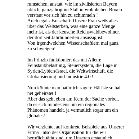
rumstehen, anstatt, wie im zivilisierten Bayern
üblich, ganzjährig im Stall in wohnlichen Boxen
verstaut vor sich hin zu schimmeln !
Auch egal - Botschaft: Unsere Frau weiß alles
über das Weltsterben, was eine ganze Menge
mehr ist, als der keusche Reichswaldbewohner,
der dort seit Jahrhunderten ansässig ist!
Von irgendwelchen Wissenschaftlern mal ganz
zu schweigen!
Im Prinzip funktioniert das mit Allem:
Feinstaubbelastung, Steuersystem, die Lage in
Syrien/Lybien/Israel, die Weltwirtschaft, die
Globalisierung und Industrie 4.0 !
Nun könnte man natürlich sagen: Hätt'ste se halt
net geheiratet !
Aber das geht eben am Kern der Sache vorbei,
da es sich mindestens um ein regionales
Phänomen handelt, ja vermutlich sogar um ein
globales!
Wir verzichtet auf konkrete Beispiele aus Unserer
Firma - also der Organisation für die wir
beruflich tätig sind, um Unseren erstaunlich