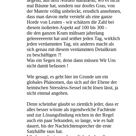
liegend, aus dem Norden stammend, wo es nicht
mal Bäume hat, sondern nur doofes Gras, von
der Materie völlig unbeleckt, ernstlich annehmen,
dass man davon mehr versteht als eine ganze
Horde von Leuten - wir schätzen die Zahl bei
diesem isolierten Aspekt auf 100 bis 300 -
die den ganzen Kram mühsam jahrelang
geleeeeeeernt hat und seither jeden Tag, wirklich
jeden verdammten Tag, nix anderes macht als
sich genau mit diesem verdammten Detailkram
zu beschäftigen ?!
Was ein Segen ist, denn dann müssen Wir Uns
nicht damit befassen !
Wie gesagt, es geht hier im Grunde um ein
globales Phänomen, das sich auf der Ebene der
heimischen Stressless-Sessel nicht lösen lässt, ja
nicht einmal angehen.
Denn scheinbar glaubt so ziemlich jeder, dass er
alles besser wüsste als irgendwelche Fachleute
und zur Lösungsfindung reichen in der Regel
auch ein paar Sekunden, so lange, wie es halt
dauert, bis der Nachrichtensprecher die erste
Satzhälfte raus hat.