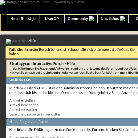
Neue Beiträge
UserCP
Community
Nützliches
O
Hilfe
Falls dies Ihr erster Besuch bei uns ist, schauen Sie sich bitte zuerst die
FAQ
an. Sie 
haben.
Strategycon Interactive Foren - Hilfe
In der Hilfe finden Sie Fragen und Antworten rund um die Nutzung des Forums und der Websi
Klicken Sie einfach auf die Links unten oder verwenden Sie die Suchfunktion, um mehr über I
vBulletin-CMS
Mit dem vBulletin-CMS ist es den Administratoren und den Benutzern mit den en
und lässt sich bis in das kleinste Detail anpassen. Dazu gehört z.B. die Anzahl d
Artikel erstellen
Artikel bearbeiten
Artikel verwalten
Bereiche bearbeiten / verwalten
Hilfe - Fragen zum Forum
Hier finden Sie Erklärungen zu den Funktionen des Forums. Klicken Sie einfach
Allgemeines zur Nutzung des Forums