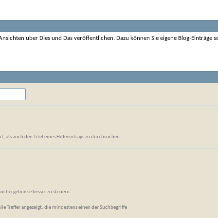
nsichten über Dies und Das veröffentlichen. Dazu können Sie eigene Blog-Einträge sc
, als auch den Titel eines Hilfeeintrags zu durchsuchen.
Suchergebnisse besser zu steuern:
lle Treffer angezeigt, die mindestens einen der Suchbegriffe