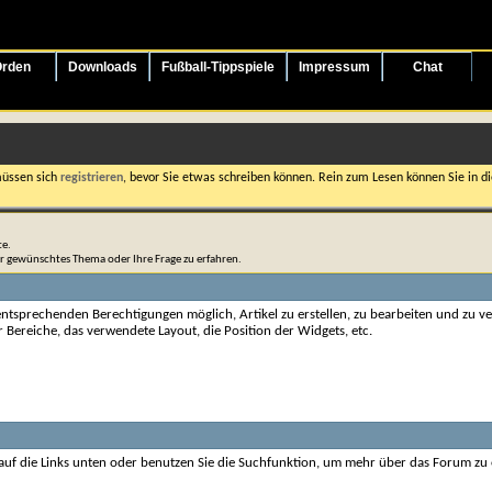
rden
Downloads
Fußball-Tippspiele
Impressum
Chat
müssen sich
registrieren
, bevor Sie etwas schreiben können. Rein zum Lesen können Sie in die
te.
hr gewünschtes Thema oder Ihre Frage zu erfahren.
tsprechenden Berechtigungen möglich, Artikel zu erstellen, zu bearbeiten und zu ver
er Bereiche, das verwendete Layout, die Position der Widgets, etc.
 auf die Links unten oder benutzen Sie die Suchfunktion, um mehr über das Forum zu 