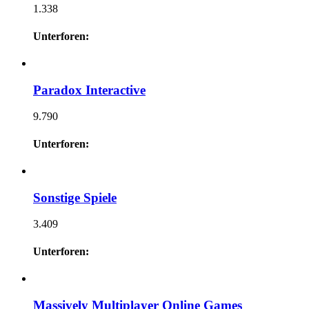
1.338
Unterforen:
Paradox Interactive
9.790
Unterforen:
Sonstige Spiele
3.409
Unterforen:
Massively Multiplayer Online Games