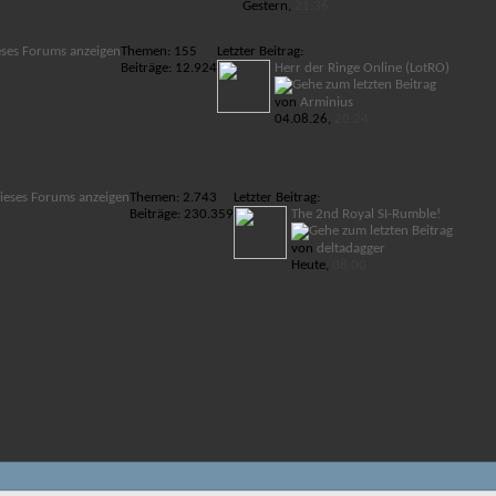
Gestern,
21:36
eses Forums anzeigen
Themen: 155
Letzter Beitrag:
Beiträge: 12.924
Herr der Ringe Online (LotRO)
von
Arminius
04.08.26,
20:24
ieses Forums anzeigen
Themen: 2.743
Letzter Beitrag:
Beiträge: 230.359
The 2nd Royal SI-Rumble!
von
deltadagger
Heute,
08:00