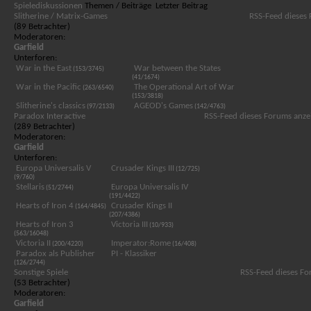
Spielediskussionen
Themen / Beiträge
Letzter Beitrag
Slitherine / Matrix-Games
RSS-Feed dieses
(89 Betrachter)
Moderatoren:
Garfield
Unterforen:
War in the East
War between the States
(153/3745)
(41/1674)
War in the Pacific
The Operational Art of War
(263/6540)
(153/3818)
Slitherine's classics
AGEOD's Games
(97/2133)
(142/4763)
Paradox Interactive
RSS-Feed dieses Forums anze
(289 Betrachter)
Moderatoren:
Garfield
Unterforen:
Europa Universalis V
Crusader Kings III
(12/725)
(9/760)
Stellaris
Europa Universalis IV
(51/2744)
(191/4422)
Hearts of Iron 4
Crusader Kings II
(164/4845)
(207/4386)
Hearts of Iron 3
Victoria III
(10/933)
(563/16048)
Victoria II
Imperator:Rome
(200/4220)
(16/408)
Paradox als Publisher
PI - Klassiker
(126/2744)
Sonstige Spiele
RSS-Feed dieses Fo
(53 Betrachter)
Moderatoren:
Garfield