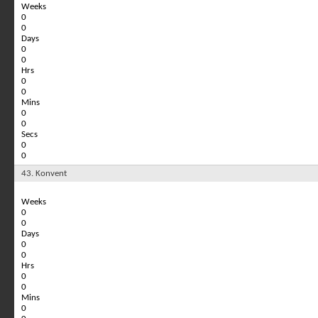
Weeks
0
0
Days
0
0
Hrs
0
0
Mins
0
0
Secs
0
0
43. Konvent
Weeks
0
0
Days
0
0
Hrs
0
0
Mins
0