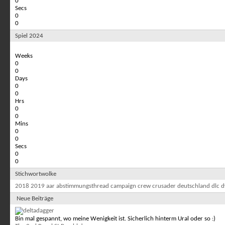
0
Secs
0
0
Spiel 2024
Weeks
0
0
Days
0
0
Hrs
0
0
Mins
0
0
Secs
0
0
Stichwortwolke
2018
2019
aar
abstimmungsthread
campaign
crew
crusader
deutschland
dlc
d
Neue Beiträge
Bin mal gespannt, wo meine Wenigkeit ist. Sicherlich hinterm Ural oder so :)