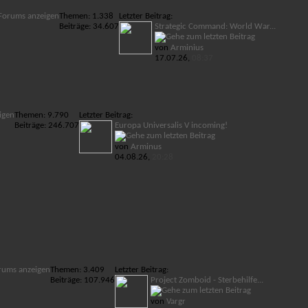
 Forums anzeigen
Themen: 1.338
Letzter Beitrag:
Beiträge: 34.607
Strategic Command: World War...
von
Arminius
17.07.26,
08:37
igen
Themen: 9.790
Letzter Beitrag:
Beiträge: 246.707
Europa Universalis V incoming!
von
Arminus
04.08.26,
20:28
rums anzeigen
Themen: 3.409
Letzter Beitrag:
Beiträge: 107.946
Project Zomboid - Sterbehilfe...
von
Vargr