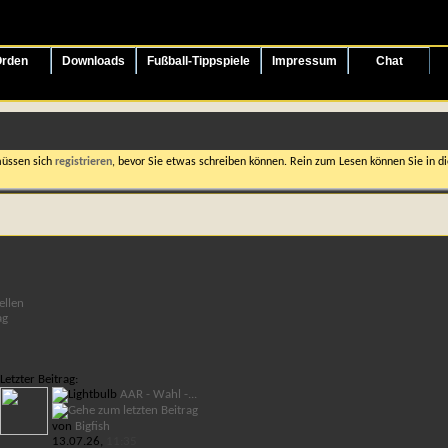
rden
Downloads
Fußball-Tippspiele
Impressum
Chat
müssen sich
registrieren
, bevor Sie etwas schreiben können. Rein zum Lesen können Sie in die
ellen
Letzter Beitrag:
AAR - Wahl -...
von
Bigfish
13.07.26,
11:35