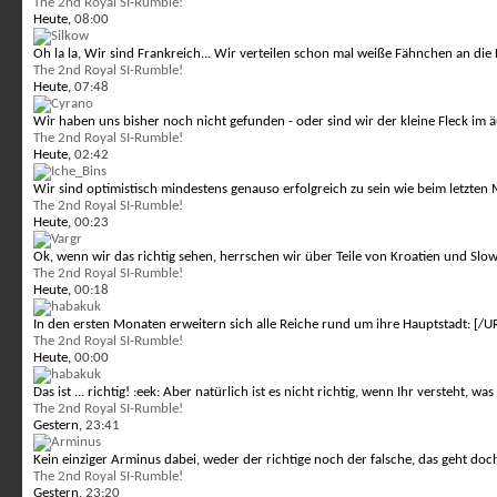
The 2nd Royal SI-Rumble!
Heute,
08:00
Oh la la, Wir sind Frankreich... Wir verteilen schon mal weiße Fähnchen an die
The 2nd Royal SI-Rumble!
Heute,
07:48
Wir haben uns bisher noch nicht gefunden - oder sind wir der kleine Fleck im
The 2nd Royal SI-Rumble!
Heute,
02:42
Wir sind optimistisch mindestens genauso erfolgreich zu sein wie beim letzten 
The 2nd Royal SI-Rumble!
Heute,
00:23
Ok, wenn wir das richtig sehen, herrschen wir über Teile von Kroatien und Slow
The 2nd Royal SI-Rumble!
Heute,
00:18
In den ersten Monaten erweitern sich alle Reiche rund um ihre Hauptstadt: [/U
The 2nd Royal SI-Rumble!
Heute,
00:00
Das ist ... richtig! :eek: Aber natürlich ist es nicht richtig, wenn Ihr verste
The 2nd Royal SI-Rumble!
Gestern,
23:41
Kein einziger Arminus dabei, weder der richtige noch der falsche, das geht doch
The 2nd Royal SI-Rumble!
Gestern,
23:20