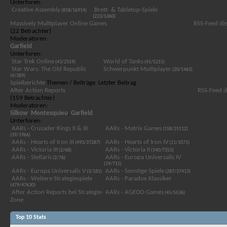
Unterforen:
Creative Assembly
Brett- & Tabletop-Spiele
(818/16914)
(223/5360)
Massively Multiplayer Online Games
RSS-Feed di
(22 Betrachter)
Moderatoren:
Garfield
Unterforen:
Star Trek Online
World of Tanks
(43/2559)
(41/5211)
Star Wars: The Old Republic
Schwerpunkt Multiplayer
(20/1463)
(4/389)
Spielberichte
Themen / Beiträge
Letzter Beitrag
After Action Reports
RSS-Feed d
(159 Betrachter)
Moderatoren:
Silkow
,
Montesquieu
,
Garfield
Unterforen:
AARs - Crusader Kings II & III
AARs - Matrix Games
(158/25112)
(39/1966)
AARs - Hearts of Iron III
AARs - Hearts of Iron IV
(493/37287)
(11/1071)
AARs - Victoria III
AARs - Victoria II
(2/68)
(140/7353)
AARs - Stellaris
AARs - Europa Universalis IV
(2/76)
(19/715)
AARs - Europa Universalis V
AARs - Sonstige Spiele
(3/181)
(287/37413)
AARs - Weitere Strategiespiele
AARs - Paradox Klassiker
(479/47630)
After Action Reports bei Strategie-
AARs - AGEOD Games
(45/5536)
Zone
Top 10 Stats