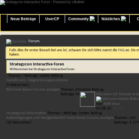
Neue Beiträge
UserCP
Community
Nützliches
O
Forum
Falls dies Ihr erster Besuch bei uns ist, schauen Sie sich bitte zuerst die
FAQ
an. Sie 
haben.
Strategycon Interactive Foren
Willkommen bei Strategycon Interactive Foren.
Themen / Beiträge
Letzter Beitrag
Gästeforum - Registrierungsprobleme
(5 Betrachter)
RSS-Feed dieses Forums anzeigen
Themen: 24
Letzter Beitrag:
Beiträge: 50
Wie kann ich Themen erst
von
Alith Anar
05.08.20,
00:39
Strategycon Information
Themen / Beiträge
Letzter Beitrag
Ankündigungen und Neuigkeiten
RSS-Feed dieses Forums anzeigen
Themen: 154
(10 Betrachter)
Beiträge: 2.179