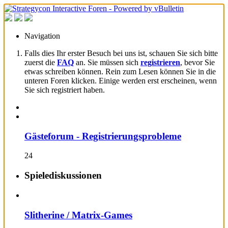
Navigation
Falls dies Ihr erster Besuch bei uns ist, schauen Sie sich bitte
zuerst die
FAQ
an. Sie müssen sich
registrieren
, bevor Sie
etwas schreiben können. Rein zum Lesen können Sie in die
unteren Foren klicken. Einige werden erst erscheinen, wenn
Sie sich registriert haben.
Gästeforum - Registrierungsprobleme
24
Spielediskussionen
Slitherine / Matrix-Games