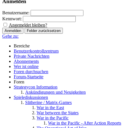
Anmelden
Benutzername:
Kennwort:
Angemeldet bleiben?
Gehe zu:
Bereiche
Benutzerkontrollzentrum
Private Nachrichten
Abonnements
Wer ist online
Foren durchsuchen
Forum-Startseite
Foren
Strategycon Information
Ankündigungen und Neuigkeiten
Spielediskussionen
Slitherine / Matrix-Games
War in the East
War between the States
War in the Pacific
War in the Pacific - After Action Reports