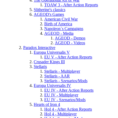
The Operational Art of War
TOAW 3 - After Action Reports
Slitherine's classics
AGEOD's Games
American Civil War
Birth of America
Napoleon`s Campaigns
AGEOD - Media
AGEOD - Demos
AGEOD - Videos
Paradox Interactive
Europa Universalis V
EU V - After Action Reports
Crusader Kings III
Stellaris
Stellaris - Multiplayer
Stellaris - AAR
Stellaris - Szenarios/Mods
Europa Universalis IV
EU IV - After Action Reports
EU IV - Multiplayer
EU IV - Szenarios/Mods
Hearts of Iron 4
HoI 4 - After Action Reports
HoI 4 - Multiplayer