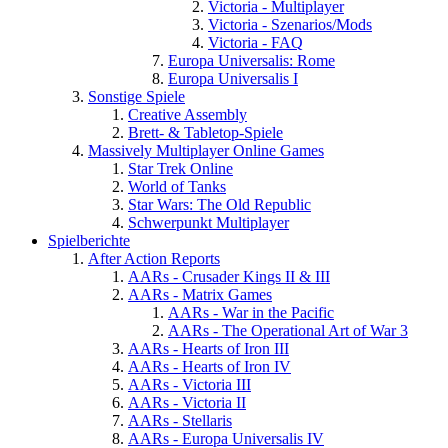
Victoria - Multiplayer
Victoria - Szenarios/Mods
Victoria - FAQ
Europa Universalis: Rome
Europa Universalis I
Sonstige Spiele
Creative Assembly
Brett- & Tabletop-Spiele
Massively Multiplayer Online Games
Star Trek Online
World of Tanks
Star Wars: The Old Republic
Schwerpunkt Multiplayer
Spielberichte
After Action Reports
AARs - Crusader Kings II & III
AARs - Matrix Games
AARs - War in the Pacific
AARs - The Operational Art of War 3
AARs - Hearts of Iron III
AARs - Hearts of Iron IV
AARs - Victoria III
AARs - Victoria II
AARs - Stellaris
AARs - Europa Universalis IV