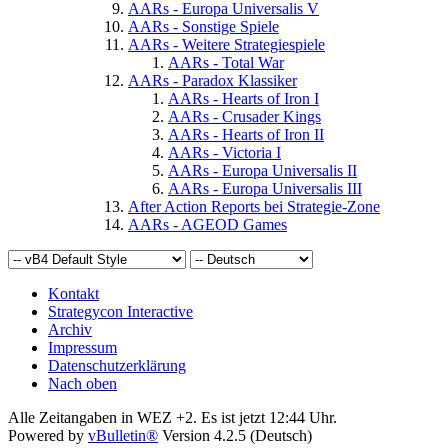
AARs - Europa Universalis V
AARs - Sonstige Spiele
AARs - Weitere Strategiespiele
AARs - Total War
AARs - Paradox Klassiker
AARs - Hearts of Iron I
AARs - Crusader Kings
AARs - Hearts of Iron II
AARs - Victoria I
AARs - Europa Universalis II
AARs - Europa Universalis III
After Action Reports bei Strategie-Zone
AARs - AGEOD Games
Kontakt
Strategycon Interactive
Archiv
Impressum
Datenschutzerklärung
Nach oben
Alle Zeitangaben in WEZ +2. Es ist jetzt
12:44
Uhr.
Powered by
vBulletin®
Version 4.2.5 (Deutsch)