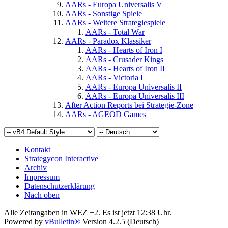
AARs - Europa Universalis V
AARs - Sonstige Spiele
AARs - Weitere Strategiespiele
AARs - Total War
AARs - Paradox Klassiker
AARs - Hearts of Iron I
AARs - Crusader Kings
AARs - Hearts of Iron II
AARs - Victoria I
AARs - Europa Universalis II
AARs - Europa Universalis III
After Action Reports bei Strategie-Zone
AARs - AGEOD Games
Kontakt
Strategycon Interactive
Archiv
Impressum
Datenschutzerklärung
Nach oben
Alle Zeitangaben in WEZ +2. Es ist jetzt
12:38
Uhr.
Powered by
vBulletin®
Version 4.2.5 (Deutsch)