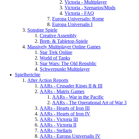
Victoria - Multiplayer
Victoria - Szenarios/Mods
Victoria - FAQ
Europa Universalis: Rome
Europa Universalis I
Sonstige Spiele
Creative Assembly
Brett- & Tabletop-Spiele
Massively Multiplayer Online Games
Star Trek Online
World of Tanks
Star Wars: The Old Republic
Schwerpunkt Multiplayer
Spielberichte
After Action Reports
AARs - Crusader Kings II & III
AARs - Matrix Games
AARs - War in the Pacific
AARs - The Operational Art of War 3
AARs - Hearts of Iron III
AARs - Hearts of Iron IV
AARs - Victoria III
AARs - Victoria II
AARs - Stellaris
AARs - Europa Universalis IV