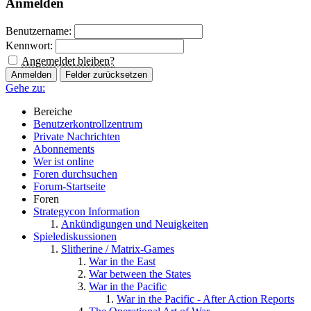
Anmelden
Benutzername:
Kennwort:
Angemeldet bleiben?
Gehe zu:
Bereiche
Benutzerkontrollzentrum
Private Nachrichten
Abonnements
Wer ist online
Foren durchsuchen
Forum-Startseite
Foren
Strategycon Information
Ankündigungen und Neuigkeiten
Spielediskussionen
Slitherine / Matrix-Games
War in the East
War between the States
War in the Pacific
War in the Pacific - After Action Reports