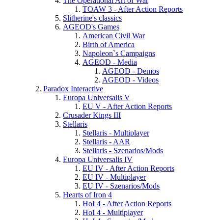
The Operational Art of War
TOAW 3 - After Action Reports
Slitherine's classics
AGEOD's Games
American Civil War
Birth of America
Napoleon`s Campaigns
AGEOD - Media
AGEOD - Demos
AGEOD - Videos
Paradox Interactive
Europa Universalis V
EU V - After Action Reports
Crusader Kings III
Stellaris
Stellaris - Multiplayer
Stellaris - AAR
Stellaris - Szenarios/Mods
Europa Universalis IV
EU IV - After Action Reports
EU IV - Multiplayer
EU IV - Szenarios/Mods
Hearts of Iron 4
HoI 4 - After Action Reports
HoI 4 - Multiplayer