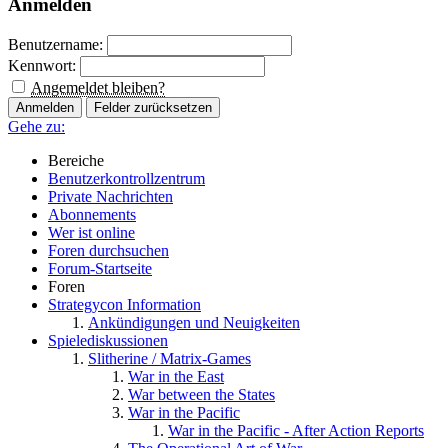
Anmelden
Benutzername:
Kennwort:
Angemeldet bleiben?
Gehe zu:
Bereiche
Benutzerkontrollzentrum
Private Nachrichten
Abonnements
Wer ist online
Foren durchsuchen
Forum-Startseite
Foren
Strategycon Information
Ankündigungen und Neuigkeiten
Spielediskussionen
Slitherine / Matrix-Games
War in the East
War between the States
War in the Pacific
War in the Pacific - After Action Reports