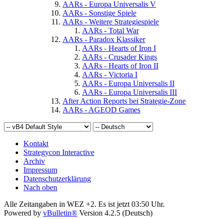
AARs - Europa Universalis V
AARs - Sonstige Spiele
AARs - Weitere Strategiespiele
AARs - Total War
AARs - Paradox Klassiker
AARs - Hearts of Iron I
AARs - Crusader Kings
AARs - Hearts of Iron II
AARs - Victoria I
AARs - Europa Universalis II
AARs - Europa Universalis III
After Action Reports bei Strategie-Zone
AARs - AGEOD Games
Kontakt
Strategycon Interactive
Archiv
Impressum
Datenschutzerklärung
Nach oben
Alle Zeitangaben in WEZ +2. Es ist jetzt
03:50
Uhr.
Powered by
vBulletin®
Version 4.2.5 (Deutsch)