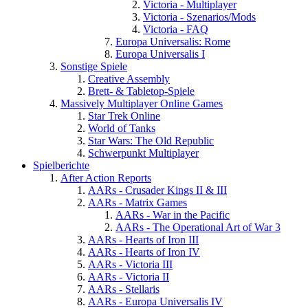
Victoria - Multiplayer
Victoria - Szenarios/Mods
Victoria - FAQ
Europa Universalis: Rome
Europa Universalis I
Sonstige Spiele
Creative Assembly
Brett- & Tabletop-Spiele
Massively Multiplayer Online Games
Star Trek Online
World of Tanks
Star Wars: The Old Republic
Schwerpunkt Multiplayer
Spielberichte
After Action Reports
AARs - Crusader Kings II & III
AARs - Matrix Games
AARs - War in the Pacific
AARs - The Operational Art of War 3
AARs - Hearts of Iron III
AARs - Hearts of Iron IV
AARs - Victoria III
AARs - Victoria II
AARs - Stellaris
AARs - Europa Universalis IV