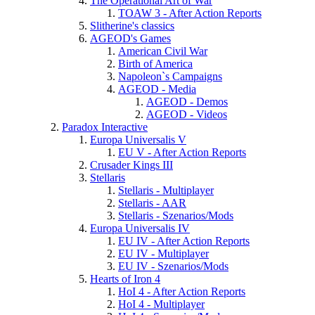
The Operational Art of War
TOAW 3 - After Action Reports
Slitherine's classics
AGEOD's Games
American Civil War
Birth of America
Napoleon`s Campaigns
AGEOD - Media
AGEOD - Demos
AGEOD - Videos
Paradox Interactive
Europa Universalis V
EU V - After Action Reports
Crusader Kings III
Stellaris
Stellaris - Multiplayer
Stellaris - AAR
Stellaris - Szenarios/Mods
Europa Universalis IV
EU IV - After Action Reports
EU IV - Multiplayer
EU IV - Szenarios/Mods
Hearts of Iron 4
HoI 4 - After Action Reports
HoI 4 - Multiplayer