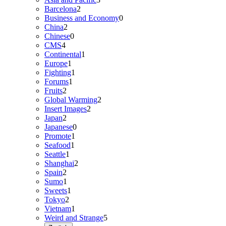
Barcelona
2
Business and Economy
0
China
2
Chinese
0
CMS
4
Continental
1
Europe
1
Fighting
1
Forums
1
Fruits
2
Global Warming
2
Insert Images
2
Japan
2
Japanese
0
Promote
1
Seafood
1
Seattle
1
Shanghai
2
Spain
2
Sumo
1
Sweets
1
Tokyo
2
Vietnam
1
Weird and Strange
5