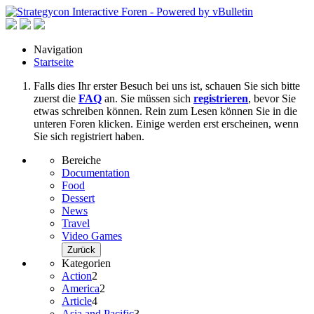
Navigation
Startseite
Falls dies Ihr erster Besuch bei uns ist, schauen Sie sich bitte
zuerst die
FAQ
an. Sie müssen sich
registrieren
, bevor Sie
etwas schreiben können. Rein zum Lesen können Sie in die
unteren Foren klicken. Einige werden erst erscheinen, wenn
Sie sich registriert haben.
Bereiche
Documentation
Food
Dessert
News
Travel
Video Games
Zurück
Kategorien
Action
2
America
2
Article
4
Asia and Pacific
3