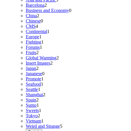
Barcelona
2
Business and Economy
0
China
2
Chinese
0
CMS
4
Continental
1
Europe
1
Fighting
1
Forums
1
Fruits
2
Global Warming
2
Insert Images
2
Japan
2
Japanese
0
Promote
1
Seafood
1
Seattle
1
Shanghai
2
Spain
2
Sumo
1
Sweets
1
Tokyo
2
Vietnam
1
Weird and Strange
5