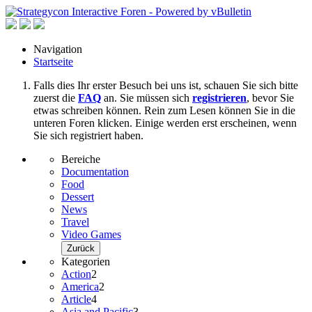
Navigation
Startseite
Falls dies Ihr erster Besuch bei uns ist, schauen Sie sich bitte
zuerst die
FAQ
an. Sie müssen sich
registrieren
, bevor Sie
etwas schreiben können. Rein zum Lesen können Sie in die
unteren Foren klicken. Einige werden erst erscheinen, wenn
Sie sich registriert haben.
Bereiche
Documentation
Food
Dessert
News
Travel
Video Games
Zurück
Kategorien
Action
2
America
2
Article
4
Asia and Pacific
3