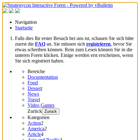
Navigation
Startseite
Falls dies Ihr erster Besuch bei uns ist, schauen Sie sich bitte
zuerst die
FAQ
an. Sie müssen sich
registrieren
, bevor Sie
etwas schreiben können. Rein zum Lesen können Sie in die
unteren Foren klicken. Einige werden erst erscheinen, wenn
Sie sich registriert haben.
Bereiche
Documentation
Food
Dessert
News
Travel
Video Games
Zurück
Zurück
Kategorien
Action
2
America
2
Article
4
Asia and Pacific
3