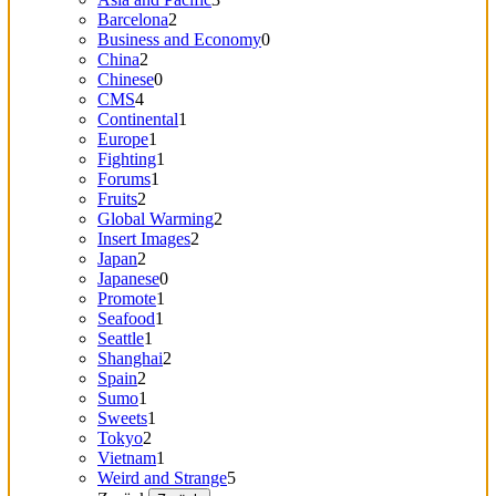
Barcelona
2
Business and Economy
0
China
2
Chinese
0
CMS
4
Continental
1
Europe
1
Fighting
1
Forums
1
Fruits
2
Global Warming
2
Insert Images
2
Japan
2
Japanese
0
Promote
1
Seafood
1
Seattle
1
Shanghai
2
Spain
2
Sumo
1
Sweets
1
Tokyo
2
Vietnam
1
Weird and Strange
5