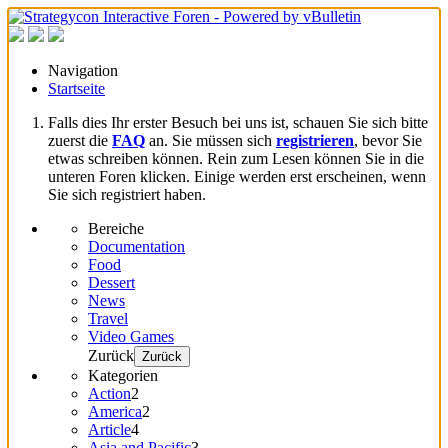
Navigation
Startseite
Falls dies Ihr erster Besuch bei uns ist, schauen Sie sich bitte
zuerst die
FAQ
an. Sie müssen sich
registrieren
, bevor Sie
etwas schreiben können. Rein zum Lesen können Sie in die
unteren Foren klicken. Einige werden erst erscheinen, wenn
Sie sich registriert haben.
Bereiche
Documentation
Food
Dessert
News
Travel
Video Games
Zurück
Zurück
Kategorien
Action
2
America
2
Article
4
Asia and Pacific
3