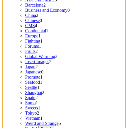
Barcelona
2
Business and Economy
0
China
2
Chinese
0
CMS
4
Continental
1
Europe
1
Fighting
1
Forums
1
Fruits
2
Global Warming
2
Insert Images
2
Japan
2
Japanese
0
Promote
1
Seafood
1
Seattle
1
Shanghai
2
Spain
2
Sumo
1
Sweets
1
Tokyo
2
Vietnam
1
Weird and Strange
5