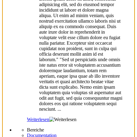
adipisicing elit, sed do eiusmod tempor
incididunt ut labore et dolore magna
aliqua. Ut enim ad minim veniam, quis
nostrud exercitation ullamco laboris nisi ut
aliquip ex ea commodo consequat. Duis
aute irure dolor in reprehenderit in
voluptate velit esse cillum dolore eu fugiat
nulla pariatur. Excepteur sint occaecat
cupidatat non proident, sunt in culpa qui
officia deserunt mollit anim id est
laborum." "Sed ut perspiciatis unde omnis
iste natus error sit voluptatem accusantium
doloremque laudantium, totam rem
aperiam, eaque ipsa quae ab illo inventore
veritatis et quasi architecto beatae vitae
dicta sunt explicabo. Nemo enim ipsam
voluptatem quia voluptas sit aspernatur aut
odit aut fugit, sed quia consequuntur magni
dolores eos qui ratione voluptatem sequi
nesciunt. ...
Weiterlesen
Bereiche
Documentation