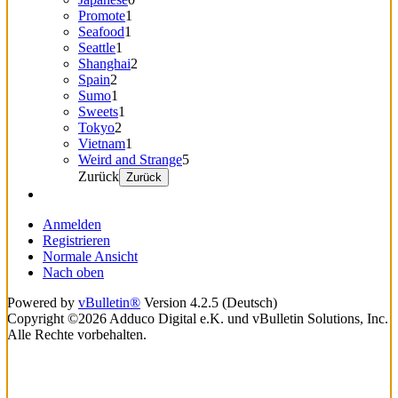
Promote
1
Seafood
1
Seattle
1
Shanghai
2
Spain
2
Sumo
1
Sweets
1
Tokyo
2
Vietnam
1
Weird and Strange
5
Zurück
Zurück
Anmelden
Registrieren
Normale Ansicht
Nach oben
Powered by
vBulletin®
Version 4.2.5 (Deutsch)
Copyright ©2026 Adduco Digital e.K. und vBulletin Solutions, Inc.
Alle Rechte vorbehalten.